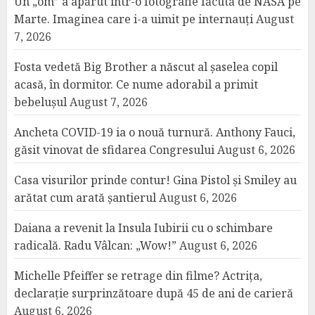
Un „om” a apărut într-o fotografie făcută de NASA pe
Marte. Imaginea care i-a uimit pe internauți
August
7, 2026
Fosta vedetă Big Brother a născut al șaselea copil
acasă, în dormitor. Ce nume adorabil a primit
bebelușul
August 7, 2026
Ancheta COVID-19 ia o nouă turnură. Anthony Fauci,
găsit vinovat de sfidarea Congresului
August 6, 2026
Casa visurilor prinde contur! Gina Pistol și Smiley au
arătat cum arată șantierul
August 6, 2026
Daiana a revenit la Insula Iubirii cu o schimbare
radicală. Radu Vâlcan: „Wow!”
August 6, 2026
Michelle Pfeiffer se retrage din filme? Actrița,
declarație surprinzătoare după 45 de ani de carieră
August 6, 2026