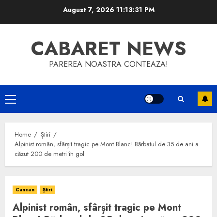
Skip
August 7, 2026
11:13:32 PM
to
content
CABARET NEWS
PAREREA NOASTRA CONTEAZA!
Primary
Menu
Home
Știri
Alpinist român, sfârșit tragic pe Mont Blanc! Bărbatul de 35 de ani a
căzut 200 de metri în gol
Cancan
Știri
Alpinist român, sfârșit tragic pe Mont