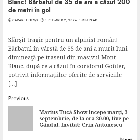
Blanc! Bărbatul de 35 de ani a căzut 200
de metri în gol
CABARET NEWS
SEPTEMBER 2, 2024
1 MIN READ
Sfârșit tragic pentru un alpinist român!
Bărbatul în vârstă de 35 de ani a murit luni
dimineaţă pe traseul din masivul Mont
Blanc, după ce a căzut în coridorul Goûter,
potrivit informațiilor oferite de serviciile
[…]
Continue
Previous
Reading
Marius Tucă Show începe marți, 3
Pre
septembrie, de la ora 20.00, live pe
pos
Gândul. Invitat: Crin Antonescu