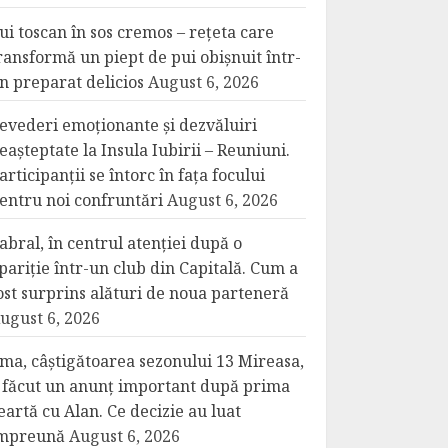
ui toscan în sos cremos – rețeta care
ransformă un piept de pui obișnuit într-
n preparat delicios
August 6, 2026
evederi emoționante și dezvăluiri
eașteptate la Insula Iubirii – Reuniuni.
articipanții se întorc în fața focului
entru noi confruntări
August 6, 2026
abral, în centrul atenției după o
pariție într-un club din Capitală. Cum a
ost surprins alături de noua parteneră
ugust 6, 2026
ma, câștigătoarea sezonului 13 Mireasa,
 făcut un anunț important după prima
eartă cu Alan. Ce decizie au luat
mpreună
August 6, 2026