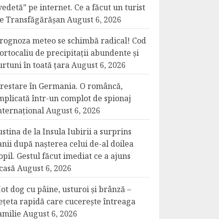
vedetă” pe internet. Ce a făcut un turist
e Transfăgărășan
August 6, 2026
rognoza meteo se schimbă radical! Cod
ortocaliu de precipitații abundente și
urtuni în toată țara
August 6, 2026
restare în Germania. O româncă,
mplicată într-un complot de spionaj
nternațional
August 6, 2026
ustina de la Insula Iubirii a surprins
anii după nașterea celui de-al doilea
opil. Gestul făcut imediat ce a ajuns
casă
August 6, 2026
ot dog cu pâine, usturoi și brânză –
ețeta rapidă care cucerește întreaga
amilie
August 6, 2026