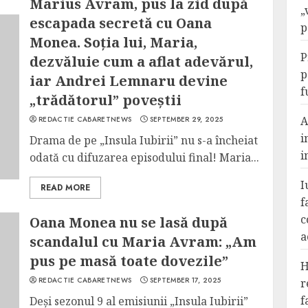
Marius Avram, pus la zid după
„
escapada secretă cu Oana
p
Monea. Soția lui, Maria,
P
dezvăluie cum a aflat adevărul,
p
iar Andrei Lemnaru devine
f
„trădătorul” poveștii
A
REDACTIE CABARETNEWS
SEPTEMBER 29, 2025
i
Drama de pe „Insula Iubirii” nu s-a încheiat
i
odată cu difuzarea episodului final! Maria...
I
READ MORE
f
c
Oana Monea nu se lasă după
a
scandalul cu Maria Avram: „Am
pus pe masă toate dovezile”
H
REDACTIE CABARETNEWS
SEPTEMBER 17, 2025
r
f
Deși sezonul 9 al emisiunii „Insula Iubirii”