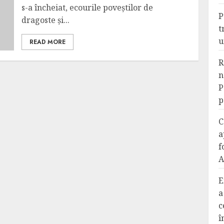
s-a încheiat, ecourile poveștilor de
P
dragoste și...
t
u
READ MORE
R
n
P
p
C
a
f
A
E
a
c
î