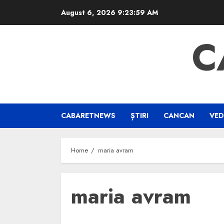
Skip
August 6, 2026
9:23:59 AM
to
content
C
CABARETNEWS
ȘTIRI
CANCAN
VED
Home
maria avram
maria avram