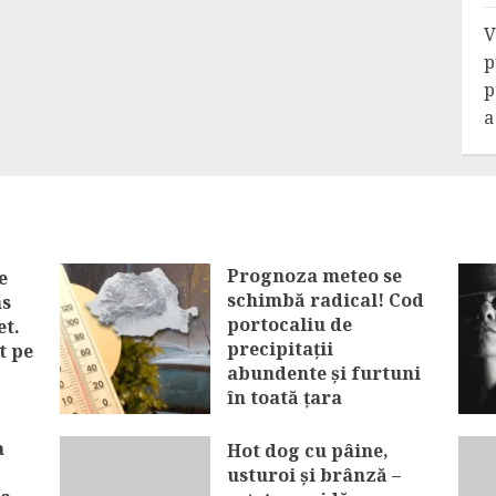
V
p
p
a
Prognoza meteo se
e
schimbă radical! Cod
ns
portocaliu de
et.
precipitații
t pe
abundente și furtuni
în toată țara
AUGUST 6, 2026
a
Hot dog cu pâine,
usturoi și brânză –