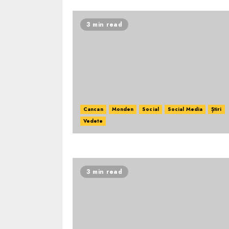
3 min read
Cancan
Monden
Social
Social Media
Știri
Vedete
3 min read