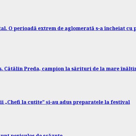
tal. O perioadă extrem de aglomerată s-a încheiat cu p
. Cătălin Preda, campion la sărituri de la mare înălț
i „Chefi la cuțite” și-au adus preparatele la festival
sunt periculos de scăzute