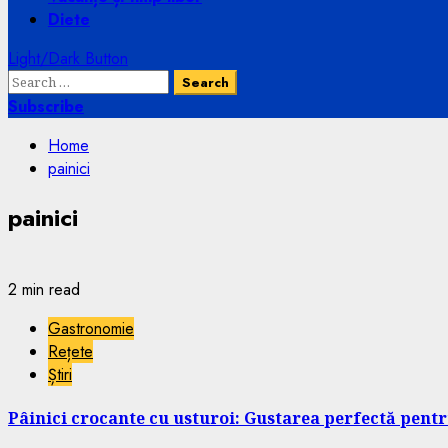
Diete
Light/Dark Button
Search
for:
Subscribe
Home
painici
painici
2 min read
Gastronomie
Rețete
Știri
Pâinici crocante cu usturoi: Gustarea perfectă pentr