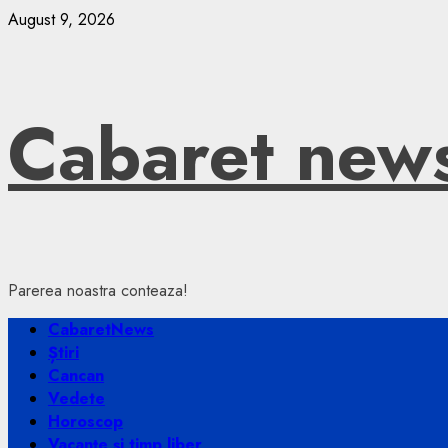
Skip
August 9, 2026
to
content
Cabaret new
Parerea noastra conteaza!
Primary
CabaretNews
Menu
Știri
Cancan
Vedete
Horoscop
Vacanțe și timp liber