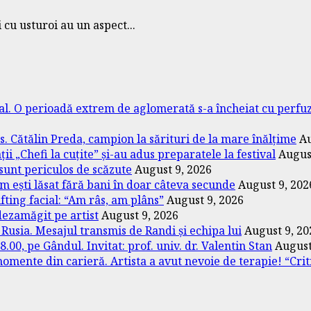
 cu usturoi au un aspect...
tal. O perioadă extrem de aglomerată s-a încheiat cu perfuzi
. Cătălin Preda, campion la sărituri de la mare înălțime
Au
i „Chefi la cuțite” și-au adus preparatele la festival
Augus
 sunt periculos de scăzute
August 9, 2026
m ești lăsat fără bani în doar câteva secunde
August 9, 202
ifting facial: “Am râs, am plâns”
August 9, 2026
dezamăgit pe artist
August 9, 2026
 Rusia. Mesajul transmis de Randi și echipa lui
August 9, 20
00, pe Gândul. Invitat: prof. univ. dr. Valentin Stan
August
omente din carieră. Artista a avut nevoie de terapie! “Crit