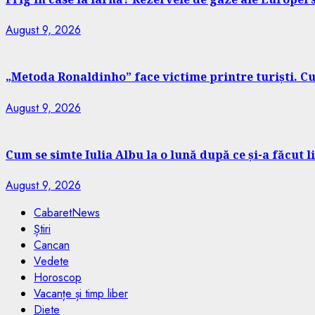
August 9, 2026
„Metoda Ronaldinho” face victime printre turiști. Cu
August 9, 2026
Cum se simte Iulia Albu la o lună după ce și-a făcut l
August 9, 2026
CabaretNews
Știri
Cancan
Vedete
Horoscop
Vacanțe și timp liber
Diete