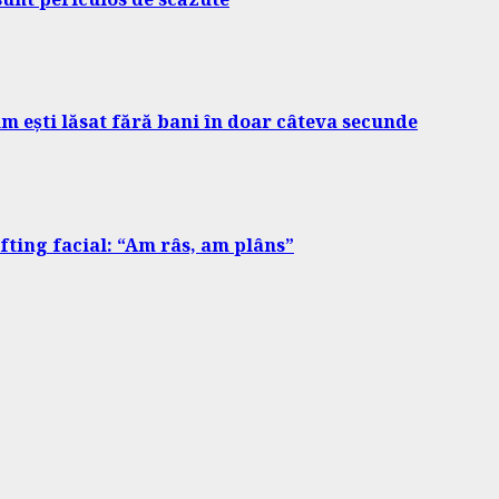
m ești lăsat fără bani în doar câteva secunde
ifting facial: “Am râs, am plâns”