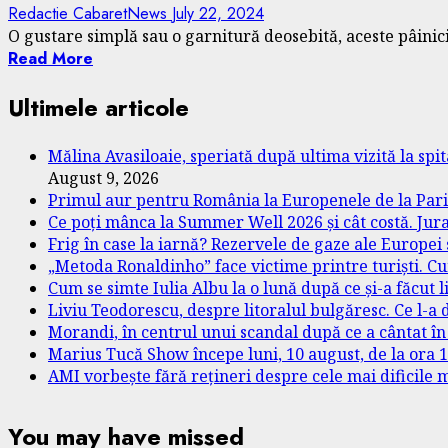
Redactie CabaretNews
July 22, 2024
O gustare simplă sau o garnitură deosebită, aceste pâinici
Read More
Ultimele articole
Mălina Avasiloaie, speriată după ultima vizită la spi
August 9, 2026
Primul aur pentru România la Europenele de la Paris
Ce poți mânca la Summer Well 2026 și cât costă. Jurați
Frig în case la iarnă? Rezervele de gaze ale Europei
„Metoda Ronaldinho” face victime printre turiști. Cu
Cum se simte Iulia Albu la o lună după ce și-a făcut l
Liviu Teodorescu, despre litoralul bulgăresc. Ce l-a 
Morandi, în centrul unui scandal după ce a cântat în
Marius Tucă Show începe luni, 10 august, de la ora 18.
AMI vorbește fără rețineri despre cele mai dificile m
You may have missed