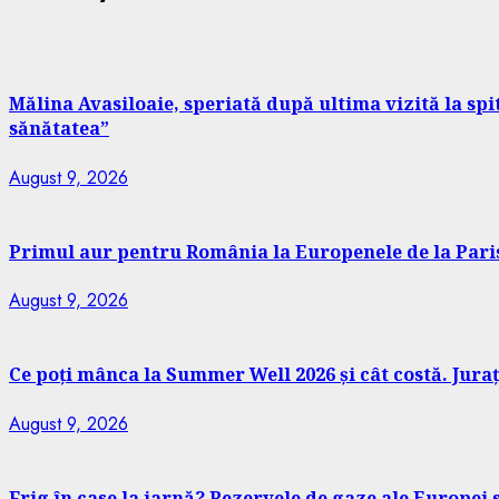
Mălina Avasiloaie, speriată după ultima vizită la spi
sănătatea”
August 9, 2026
Primul aur pentru România la Europenele de la Paris
August 9, 2026
Ce poți mânca la Summer Well 2026 și cât costă. Jurați
August 9, 2026
Frig în case la iarnă? Rezervele de gaze ale Europei 