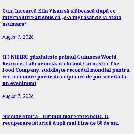
Cum încearcă Ella Vișan să slăbească după ce
internauții i-au spus că „s-a îngrășat de la atâta
asumare”
August 7, 2026
(P) NIBIRU găzduiește primul Guinness World
Records: LaProvincia, un brand Carmistin The
Food Company, stabilește recordul mondial pentru
cea mai mare porție de aripioare de pui servită la
un eveniment
August 7, 2026
Nicolae Stoica – ultimul mare interbelic. O
recuperare istorică după mai bine de 80 de ani