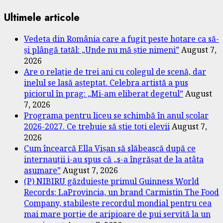
Ultimele articole
Vedeta din România care a fugit peste hotare ca să-
și plângă tatăl: „Unde nu mă știe nimeni”
August 7,
2026
Are o relație de trei ani cu colegul de scenă, dar
inelul se lasă așteptat. Celebra artistă a pus
piciorul în prag: „Mi-am eliberat degetul”
August
7, 2026
Programa pentru liceu se schimbă în anul școlar
2026-2027. Ce trebuie să știe toți elevii
August 7,
2026
Cum încearcă Ella Vișan să slăbească după ce
internauții i-au spus că „s-a îngrășat de la atâta
asumare”
August 7, 2026
(P) NIBIRU găzduiește primul Guinness World
Records: LaProvincia, un brand Carmistin The Food
Company, stabilește recordul mondial pentru cea
mai mare porție de aripioare de pui servită la un