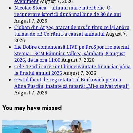
eveniment
August 7, 2026
Nicolae Stoica – ultimul mare interbelic. O
recuperare istorică după mai bine de 80 de ani
August 7, 2026
Cioban din Argeș, atacat de urs în timp ce își apăra
turma de oi! Ce răni i-a cauzat animalul
August 7,
2026
Ilie Dobre comentează LIVE pe ProSport.ro meciul
Steaua – SCM Râmnicu Vâlcea, sâmbătă, 8 august
2026, de la ora 11:00
August 7, 2026
Cele 4 zodii care sunt binecuvântate financiar până
la finalul anului 2026
August 7, 2026
Gestul făcut de regretata Tal Berkovich pentru
Alina Pușcău, înainte să moară: „Mi-a salvat viața!”
August 7, 2026
You may have missed