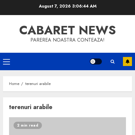
Skip
August 7, 2026
3:06:45 AM
to
content
CABARET NEWS
PAREREA NOASTRA CONTEAZA!
Primary
Menu
Home
terenuri arabile
terenuri arabile
2 min read