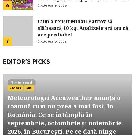
6
AUGUST 9, 2026
Cum a reușit Mihail Pautov să
slăbească 10 kg. Analizele arătau că
are prediabet
7
AUGUST 9, 2026
EDITOR'S PICKS
1 min read
Cancan
Știri
Meteorologii Accuweather anunță o
toamnă cum nu prea a mai fost, în
România. Ce se întâmplă în
septembrie, octombrie și noiembrie
2026, în București. Pe ce dată ninge