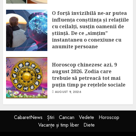
O forță invizibilă ne-ar putea
influența conștiința și relațiile
cu ceilalți, susțin oamenii de
știință. De ce „simțim”
instantaneu o conexiune cu
anumite persoane
AUGUST 9, 2026
Horoscop chinezesc azi, 9
august 2026. Zodia care
trebuie să petreacă tot mai
puțin timp pe rețelele sociale
AUGUST 9, 2026
CabaretNews
Știri
Cancan
Vedete
Horoscop
Vacanțe și timp liber
Diete