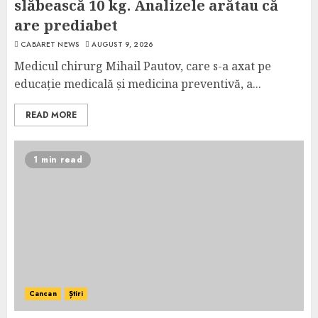
slăbească 10 kg. Analizele arătau că
are prediabet
CABARET NEWS
AUGUST 9, 2026
Medicul chirurg Mihail Pautov, care s-a axat pe
educație medicală și medicina preventivă, a...
READ MORE
1 min read
Cancan
Știri