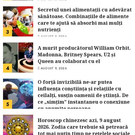
AUGUST 9, 2026
Secretul unei alimentații cu adevărat
sănătoase. Combinațiile de alimente
care te ajută să absorbi mai mulți
nutrienți
3
AUGUST 9, 2026
A murit producătorul William Orbit.
Madonna, Britney Spears, U2 și
Queen au colaborat cu el
4
AUGUST 9, 2026
O forță invizibilă ne-ar putea
influența conștiința și relațiile cu
ceilalți, susțin oamenii de știință. De
ce „simțim” instantaneu o conexiune
5
cu anumite persoane
AUGUST 9, 2026
Horoscop chinezesc azi, 9 august
2026. Zodia care trebuie să petreacă
tot mai puțin timp pe rețelele sociale