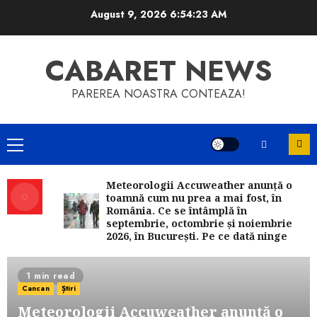
Skip
August 9, 2026
6:54:24 AM
to
content
CABARET NEWS
PAREREA NOASTRA CONTEAZA!
Primary
Menu
Meteorologii Accuweather anunță o
toamnă cum nu prea a mai fost, în
România. Ce se întâmplă în
septembrie, octombrie și noiembrie
2026, în București. Pe ce dată ninge
1 min read
Cancan
Știri
Meteorologii Accuweather anunță o