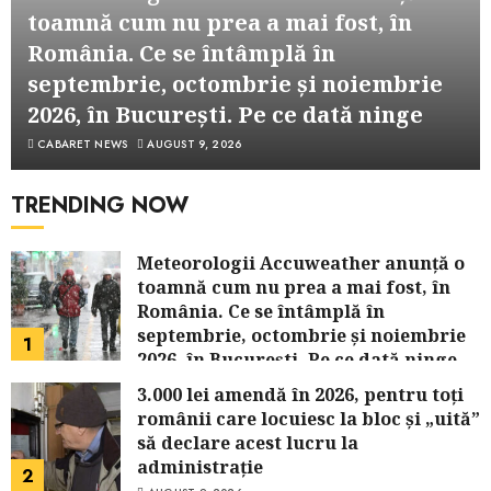
toamnă cum nu prea a mai fost, în
România. Ce se întâmplă în
septembrie, octombrie și noiembrie
2026, în București. Pe ce dată ninge
CABARET NEWS
AUGUST 9, 2026
TRENDING NOW
Meteorologii Accuweather anunță o
toamnă cum nu prea a mai fost, în
România. Ce se întâmplă în
septembrie, octombrie și noiembrie
1
2026, în București. Pe ce dată ninge
AUGUST 9, 2026
3.000 lei amendă în 2026, pentru toți
românii care locuiesc la bloc și „uită”
să declare acest lucru la
administrație
2