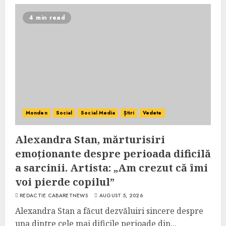
4 min read
Monden
Social
Social Media
Știri
Vedete
Alexandra Stan, mărturisiri
emoționante despre perioada dificilă
a sarcinii. Artista: „Am crezut că îmi
voi pierde copilul”
REDACTIE CABARETNEWS
AUGUST 5, 2026
Alexandra Stan a făcut dezvăluiri sincere despre
una dintre cele mai dificile perioade din...