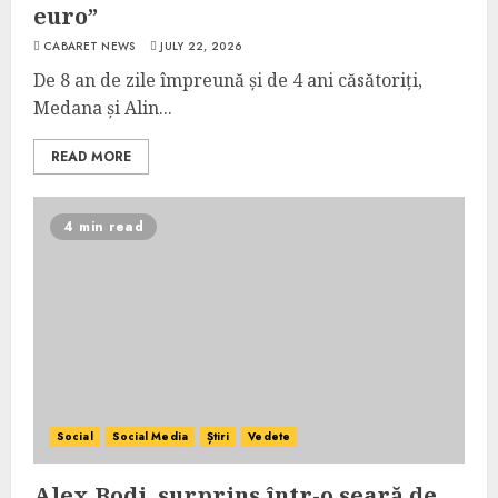
euro”
CABARET NEWS
JULY 22, 2026
De 8 an de zile împreună și de 4 ani căsătoriți,
Medana și Alin...
READ MORE
4 min read
Social
Social Media
Știri
Vedete
Alex Bodi, surprins într-o seară de