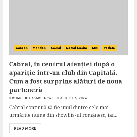
Cancan
Monden
Social
Social Media
Știri
Vedete
Cabral, în centrul atenției după o
apariție într-un club din Capitală.
Cum a fost surprins alături de noua
parteneră
REDACTIE CABARETNEWS
AUGUST 6, 2026
Cabral continuă să fie unul dintre cele mai
urmărite nume din showbiz-ul românesc, iar...
READ MORE