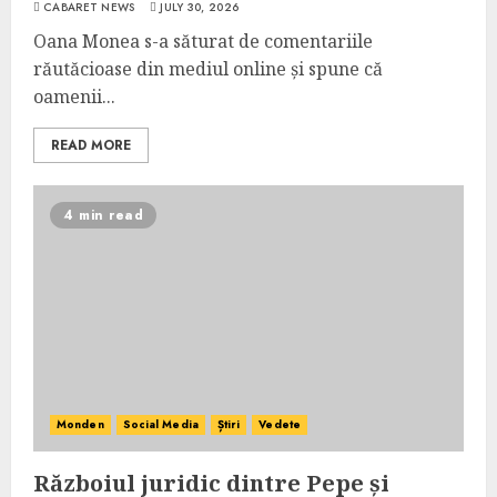
CABARET NEWS
JULY 30, 2026
Oana Monea s-a săturat de comentariile
răutăcioase din mediul online și spune că
oamenii...
READ MORE
4 min read
Monden
Social Media
Știri
Vedete
Războiul juridic dintre Pepe și