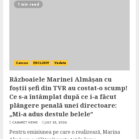
1 min read
Cancan
EXCLUSIV
Vedete
Războaiele Marinei Almășan cu
foștii șefi din TVR au costat-o scump!
Ce s-a întâmplat după ce i-a făcut
plângere penală unei directoare:
„Mi-a adus destule belele”
CABARET NEWS
JULY 25, 2026
Pentru emisiunea pe care o realizează, Marina