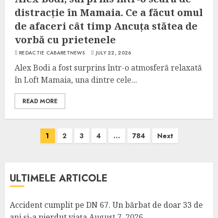
distracție în Mamaia. Ce a făcut omul
de afaceri cât timp Ancuța stătea de
vorbă cu prietenele
REDACTIE CABARETNEWS
JULY 22, 2026
Alex Bodi a fost surprins într-o atmosferă relaxată
în Loft Mamaia, una dintre cele...
READ MORE
Posts
1
2
3
4
…
784
Next
pagination
ULTIMELE ARTICOLE
Accident cumplit pe DN 67. Un bărbat de doar 33 de
ani și-a pierdut viața
August 7, 2026