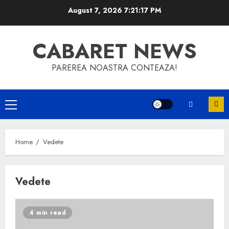
Skip
August 7, 2026
7:21:18 PM
to
content
CABARET NEWS
PAREREA NOASTRA CONTEAZA!
Primary
Menu
Home
Vedete
Vedete
4 min read