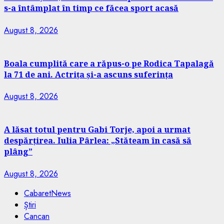
s-a întâmplat în timp ce făcea sport acasă
August 8, 2026
Boala cumplită care a răpus-o pe Rodica Tapalagă
la 71 de ani. Actrița și-a ascuns suferința
August 8, 2026
A lăsat totul pentru Gabi Torje, apoi a urmat
despărțirea. Iulia Pârlea: „Stăteam în casă să
plâng”
August 8, 2026
CabaretNews
Știri
Cancan