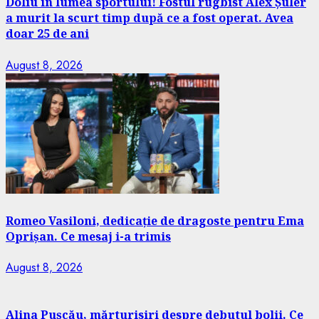
Doliu în lumea sportului! Fostul rugbist Alex Șuler
a murit la scurt timp după ce a fost operat. Avea
doar 25 de ani
August 8, 2026
Romeo Vasiloni, dedicație de dragoste pentru Ema
Oprișan. Ce mesaj i-a trimis
August 8, 2026
Alina Pușcău, mărturisiri despre debutul bolii. Ce