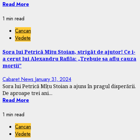
Read More
1 min read
Cancan
Vedete
Sora lui Petrică Mîțu Stoian, strigăt de ajutor! Ce i-
a cerut lui Alexandru Rafila: „Trebuie sa aflu cauza
morții”
Cabaret News
January 31, 2024
Sora lui Petrică Mîțu Stoian a ajuns în pragul disperării.
De aproape trei ani...
Read More
1 min read
Cancan
Vedete