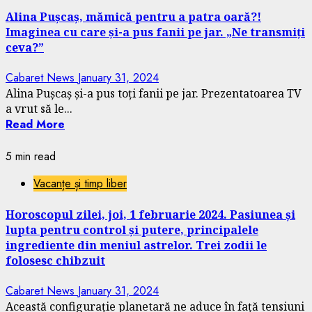
Alina Pușcaș, mămică pentru a patra oară?!
Imaginea cu care și-a pus fanii pe jar. „Ne transmiți
ceva?”
Cabaret News
January 31, 2024
Alina Pușcaș și-a pus toți fanii pe jar. Prezentatoarea TV
a vrut să le...
Read More
5 min read
Vacanțe și timp liber
Horoscopul zilei, joi, 1 februarie 2024. Pasiunea și
lupta pentru control și putere, principalele
ingrediente din meniul astrelor. Trei zodii le
folosesc chibzuit
Cabaret News
January 31, 2024
Această configurație planetară ne aduce în față tensiuni