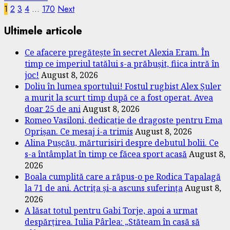
Posts
1
2
3
4
…
170
Next
pagination
Ultimele articole
Ce afacere pregătește în secret Alexia Eram. În
timp ce imperiul tatălui s-a prăbușit, fiica intră în
joc!
August 8, 2026
Doliu în lumea sportului! Fostul rugbist Alex Șuler
a murit la scurt timp după ce a fost operat. Avea
doar 25 de ani
August 8, 2026
Romeo Vasiloni, dedicație de dragoste pentru Ema
Oprișan. Ce mesaj i-a trimis
August 8, 2026
Alina Pușcău, mărturisiri despre debutul bolii. Ce
s-a întâmplat în timp ce făcea sport acasă
August 8,
2026
Boala cumplită care a răpus-o pe Rodica Tapalagă
la 71 de ani. Actrița și-a ascuns suferința
August 8,
2026
A lăsat totul pentru Gabi Torje, apoi a urmat
despărțirea. Iulia Pârlea: „Stăteam în casă să