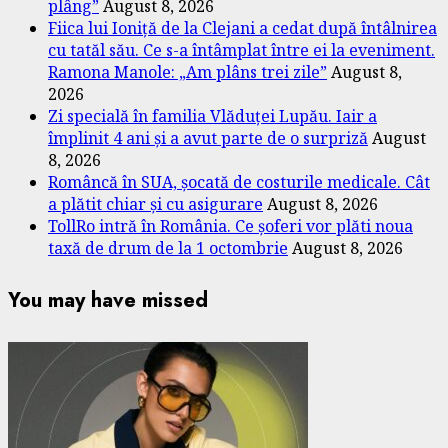
plâng”
August 8, 2026
Fiica lui Ioniță de la Clejani a cedat după întâlnirea
cu tatăl său. Ce s-a întâmplat între ei la eveniment.
Ramona Manole: „Am plâns trei zile”
August 8,
2026
Zi specială în familia Vlăduței Lupău. Iair a
împlinit 4 ani și a avut parte de o surpriză
August
8, 2026
Româncă în SUA, șocată de costurile medicale. Cât
a plătit chiar și cu asigurare
August 8, 2026
TollRo intră în România. Ce șoferi vor plăti noua
taxă de drum de la 1 octombrie
August 8, 2026
You may have missed