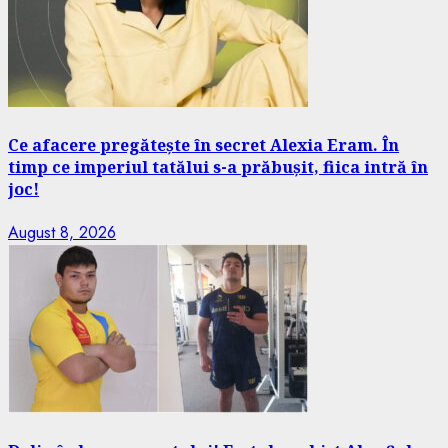
Ce afacere pregătește în secret Alexia Eram. În
timp ce imperiul tatălui s-a prăbușit, fiica intră în
joc!
August 8, 2026