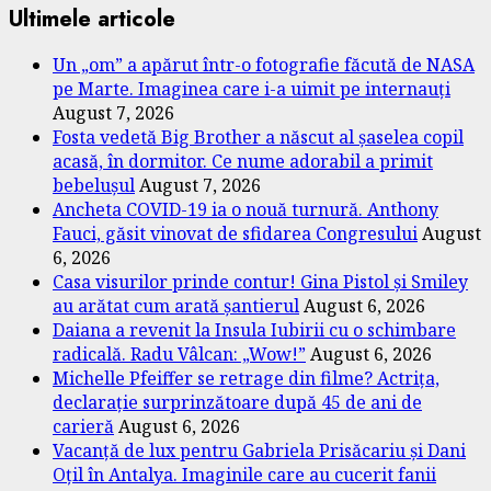
pagination
Ultimele articole
Un „om” a apărut într-o fotografie făcută de NASA
pe Marte. Imaginea care i-a uimit pe internauți
August 7, 2026
Fosta vedetă Big Brother a născut al șaselea copil
acasă, în dormitor. Ce nume adorabil a primit
bebelușul
August 7, 2026
Ancheta COVID-19 ia o nouă turnură. Anthony
Fauci, găsit vinovat de sfidarea Congresului
August
6, 2026
Casa visurilor prinde contur! Gina Pistol și Smiley
au arătat cum arată șantierul
August 6, 2026
Daiana a revenit la Insula Iubirii cu o schimbare
radicală. Radu Vâlcan: „Wow!”
August 6, 2026
Michelle Pfeiffer se retrage din filme? Actrița,
declarație surprinzătoare după 45 de ani de
carieră
August 6, 2026
Vacanță de lux pentru Gabriela Prisăcariu și Dani
Oțil în Antalya. Imaginile care au cucerit fanii