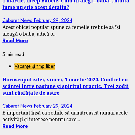
1 martie, încep Babele. Cum îți alegi “baba”, multă
lume nu ştie acest detaliu?
Cabaret News
February 29, 2024
Acest obicei popular spune că femeile trebuie să îşi
aleagă o baba, adică o...
Read More
5 min read
Vacanțe și timp liber
Horoscopul zilei, vineri, 1 martie 2024. Conflict cu
scântei între pasiune și spiritul practic. Trei zodii
sunt răsfățate de astre
Cabaret News
February 29, 2024
E important însă ca zodiile să urmărească numai acele
activități și interese pentru care...
Read More