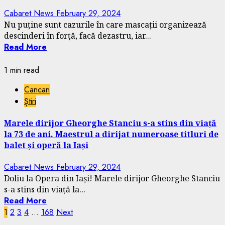
Cabaret News
February 29, 2024
Nu puține sunt cazurile în care mascații organizează
descinderi în forță, facă dezastru, iar...
Read More
1 min read
Cancan
Știri
Marele dirijor Gheorghe Stanciu s-a stins din viață
la 73 de ani. Maestrul a dirijat numeroase titluri de
balet și operă la Iași
Cabaret News
February 29, 2024
Doliu la Opera din Iași! Marele dirijor Gheorghe Stanciu
s-a stins din viață la...
Read More
Posts
1
2
3
4
…
168
Next