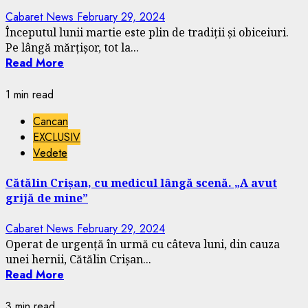
Cabaret News
February 29, 2024
Începutul lunii martie este plin de tradiții și obiceiuri.
Pe lângă mărțișor, tot la...
Read More
1 min read
Cancan
EXCLUSIV
Vedete
Cătălin Crișan, cu medicul lângă scenă. „A avut
grijă de mine”
Cabaret News
February 29, 2024
Operat de urgență în urmă cu câteva luni, din cauza
unei hernii, Cătălin Crișan...
Read More
3 min read