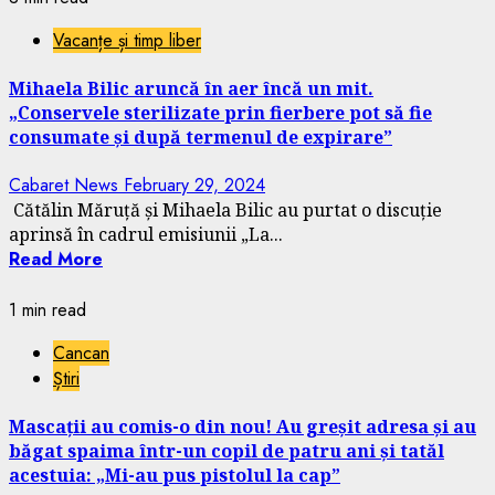
Vacanțe și timp liber
Mihaela Bilic aruncă în aer încă un mit.
„Conservele sterilizate prin fierbere pot să fie
consumate și după termenul de expirare”
Cabaret News
February 29, 2024
Cătălin Măruță și Mihaela Bilic au purtat o discuție
aprinsă în cadrul emisiunii „La...
Read More
1 min read
Cancan
Știri
Mascații au comis-o din nou! Au greșit adresa și au
băgat spaima într-un copil de patru ani și tatăl
acestuia: „Mi-au pus pistolul la cap”