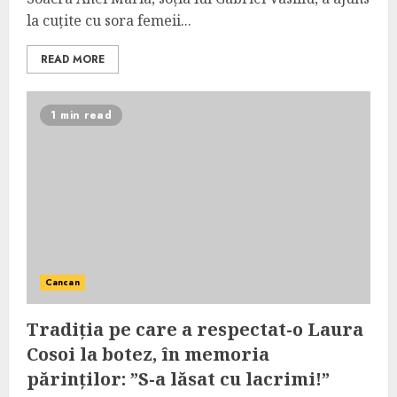
la cuțite cu sora femeii...
READ MORE
1 min read
Cancan
Tradiția pe care a respectat-o Laura
Cosoi la botez, în memoria
părinților: ”S-a lăsat cu lacrimi!”