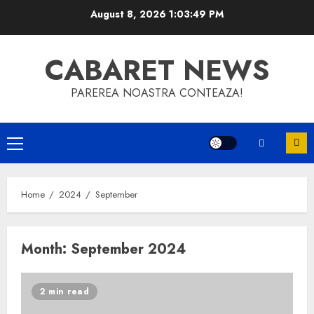
Skip
August 8, 2026
1:03:49 PM
to
content
CABARET NEWS
PAREREA NOASTRA CONTEAZA!
Primary
Menu
Home
2024
September
Month:
September 2024
2 min read