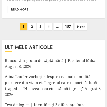
READ MORE
Posts
1
2
3
4
…
157
Next
pagination
ULTIMELE ARTICOLE
Bancul sfârșitului de săptămână | Prietenul Mihai
August 8, 2026
Alina Laufer vorbește despre cea mai cumplită
pierdere din viața ei. Regretul care o macină după
tragedie: “Nu aveam cu cine să mă înțeleg”
August 8,
2026
Test de logică | Identificați 3 diferențe între