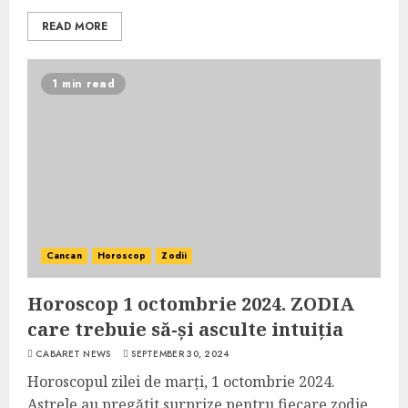
READ MORE
1 min read
Cancan
Horoscop
Zodii
Horoscop 1 octombrie 2024. ZODIA
care trebuie să-și asculte intuiția
CABARET NEWS
SEPTEMBER 30, 2024
Horoscopul zilei de marți, 1 octombrie 2024.
Astrele au pregătit surprize pentru fiecare zodie...