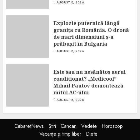
AUGUST 8, 2026
Explozie puternică lângă
granița cu România. O dronă
de mari dimensiuni s-a
prăbușit în Bulgaria
AUGUST 8, 2026
Este sau nu nesănătos aerul
condiționat? „Medicool”
Mihail Pautov demontează
mitul AC-ului
AUGUST 8, 2026
CabaretNews
Știri
Cancan
Vedete
Horoscop
Vacanțe și timp liber
Diete