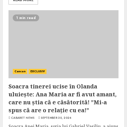
READ MORE
1 min read
Cancan
EXCLUSIV
Soacra tinerei ucise în Olanda
uluiește: Ana Maria ar fi avut amant,
care nu știa că e căsătorită! ”Mi-a
spus că are o relație cu ea!”
CABARET NEWS
SEPTEMBER 30, 2024
Soacra Anei Maria, soția lui Gabriel Vasiliu, a ajuns