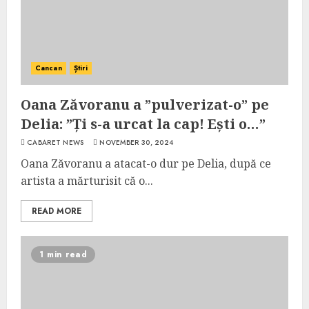
Cancan
Știri
Oana Zăvoranu a ”pulverizat-o” pe
Delia: ”Ți s-a urcat la cap! Ești o…”
CABARET NEWS
NOVEMBER 30, 2024
Oana Zăvoranu a atacat-o dur pe Delia, după ce
artista a mărturisit că o...
READ MORE
1 min read