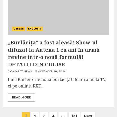
Cancan
EXCLUSIV
„Burlăciţa” a fost aleasă! Show-ul
difuzat la Antena 1 cu ani în urmă
revine într-o nouă formulă!
DETALII DIN CULISE
CABARET NEWS
NOVEMBER 30, 2024
Ema Karter este noua burlăciță! Doar că nu la TV,
ci pe online. RXF,...
READ MORE
Posts
1
2
3
4
…
151
Next