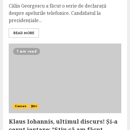
Călin Georgescu a făcut o serie de declarații
despre apelurile telefonice. Candidatul la
prezidențiale...
READ MORE
1 min read
Cancan
Știri
Klaus Iohannis, ultimul discurs! Și-a
cerut iertare: ”Știu că am făcut