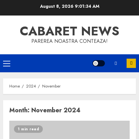
Skip
August 8, 2026
9:01:34 AM
to
content
CABARET NEWS
PAREREA NOASTRA CONTEAZA!
Primary
Menu
Home
2024
November
Month:
November 2024
1 min read