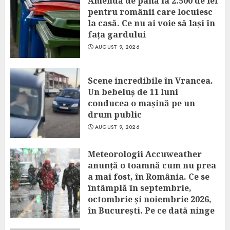
Amendă de până la 2.500 de lei
pentru românii care locuiesc
la casă. Ce nu ai voie să lași în
fața gardului
AUGUST 9, 2026
Scene incredibile în Vrancea.
Un bebeluș de 11 luni
conducea o mașină pe un
drum public
AUGUST 9, 2026
Meteorologii Accuweather
anunță o toamnă cum nu prea
a mai fost, în România. Ce se
întâmplă în septembrie,
octombrie și noiembrie 2026,
în București. Pe ce dată ninge
AUGUST 9, 2026