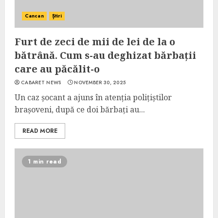
Cancan
Știri
Furt de zeci de mii de lei de la o
bătrână. Cum s-au deghizat bărbații
care au păcălit-o
CABARET NEWS
NOVEMBER 30, 2025
Un caz șocant a ajuns în atenția polițiștilor
brașoveni, după ce doi bărbați au...
READ MORE
1 min read