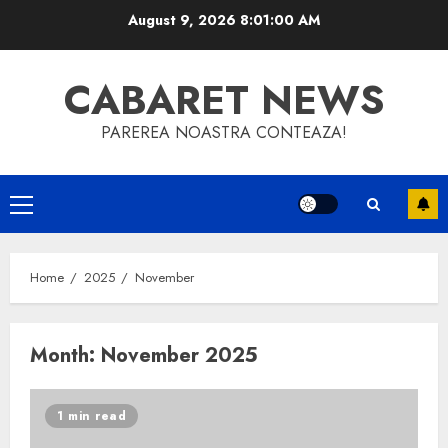
Skip
August 9, 2026
8:01:01 AM
to
content
CABARET NEWS
PAREREA NOASTRA CONTEAZA!
Primary
Menu
Home
2025
November
Month:
November 2025
1 min read