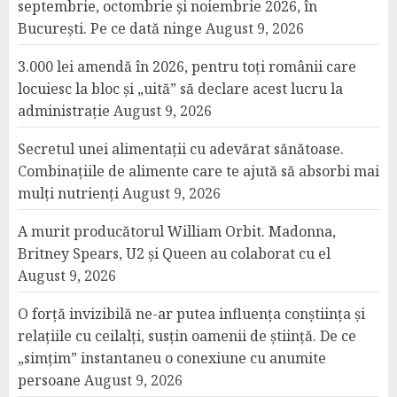
septembrie, octombrie și noiembrie 2026, în
București. Pe ce dată ninge
August 9, 2026
3.000 lei amendă în 2026, pentru toți românii care
locuiesc la bloc și „uită” să declare acest lucru la
administrație
August 9, 2026
Secretul unei alimentații cu adevărat sănătoase.
Combinațiile de alimente care te ajută să absorbi mai
mulți nutrienți
August 9, 2026
A murit producătorul William Orbit. Madonna,
Britney Spears, U2 și Queen au colaborat cu el
August 9, 2026
O forță invizibilă ne-ar putea influența conștiința și
relațiile cu ceilalți, susțin oamenii de știință. De ce
„simțim” instantaneu o conexiune cu anumite
persoane
August 9, 2026