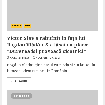
Cancan
Știri
Victor Slav a răbufnit în fața lui
Bogdan Vlădău. S-a lăsat cu plâns:
”Durerea își provoacă cicatrici”
CABARET NEWS
NOVEMBER 30, 2025
Bogdan Vlădău ține pasul cu modă și s-a lansat în
lumea podcasturilor din România....
READ MORE
1 min read