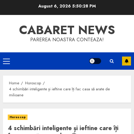
Skip
August 6, 2026
5:50:29 PM
to
content
CABARET NEWS
PAREREA NOASTRA CONTEAZA!
Primary
Menu
Home
Horoscop
4 schimbări inteligente și ieftine care îți fac casa să arate de
milioane
Horoscop
4 schimbări inteligente și ieftine care îți