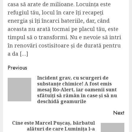
casa să arate de milioane. Locuința este
refugiul tău, locul în care îți recapeți
energia și îți încarci bateriile, dar, când
aceasta nu arată tocmai pe placul tău, este
timpul să o transformi. Nu e nevoie să intri
în renovări costisitoare și de durată pentru
a da […]
Continue
Previous
Reading
Incident grav, cu scurgeri de
substanțe chimice! A fost emis
Pre
mesaj Ro-Alert, iar oamenii sunt
pos
sfătuiți să rămân în case și să nu
deschidă geamurile
Next
Cine este Marcel Pușcaș, bărbatul
alături de care Luminița l-a