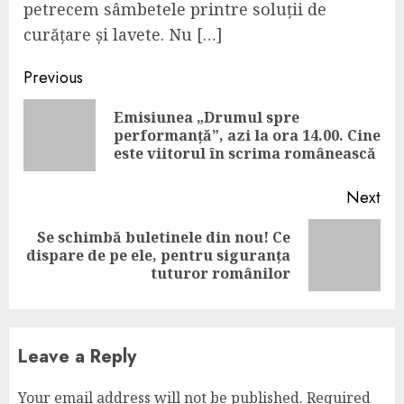
petrecem sâmbetele printre soluții de
curățare și lavete. Nu […]
Continue
Previous
Reading
Emisiunea „Drumul spre
Pre
performanță”, azi la ora 14.00. Cine
pos
este viitorul în scrima românească
Next
Se schimbă buletinele din nou! Ce
Next
dispare de pe ele, pentru siguranța
post:
tuturor românilor
Leave a Reply
Your email address will not be published.
Required