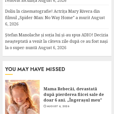
renovat locuința
August 6, 2026
Doliu în cinematografie! Actrița Mary Rivera din
filmul „Spider-Man: No Way Home” a murit
August
6, 2026
Ștefan Manolache și soția lui și-au spus ADIO! Decizia
neașteptată a venit la câteva zile după ce au fost nași
la o super-nuntă
August 6, 2026
YOU MAY HAVE MISSED
Mama Rebecăi, devastată
după pierderea fiicei sale de
doar 6 ani. „Îngerașul meu”
AUGUST 6, 2026