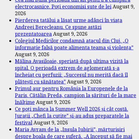
electrocasnice. Poți economisi sute de lei
August 9,
2026
Pierderea tatălui a lăsat urme adânci în viața
Andreei Berecleanu. Ce spune astăzi
prezentatoarea
August 9, 2026
Colegiul Medicilor condamnă atacul din Cluj. „O
informație falsă poate alimenta teama și violența”
August 9, 2026
Mălina Avasiloaie, speriată după ultima vizită la
spital. O perioadă extrem de aglomerată s-a
încheiat cu perfuzii: „Succesul nu merită dacă îl
plătești cu sănătatea”
August 9, 2026
Primul aur pentru România la Europenele de la
Paris. Cătălin Preda, campion la sărituri de la mare
înălțime
August 9, 2026
Ce poți mânca la Summer Well 2026 și cât costă.
Jurații „Chefi la cuțite” și-au adus preparatele la
festival
August 9, 2026
Maria Avram de la „Insula Iubirii”, mărturisiri
despre boala de care suferă. „A început să fie mai