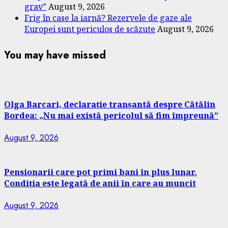
grav”
August 9, 2026
Frig în case la iarnă? Rezervele de gaze ale
Europei sunt periculos de scăzute
August 9, 2026
You may have missed
Olga Barcari, declarație tranșantă despre Cătălin
Bordea: „Nu mai există pericolul să fim împreună”
August 9, 2026
Pensionarii care pot primi bani în plus lunar.
Condiția este legată de anii în care au muncit
August 9, 2026