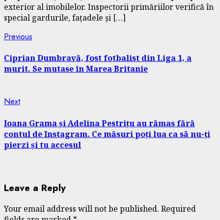
exterior al imobilelor. Inspectorii primăriilor verifică în
special gardurile, fațadele și […]
Continue
Previous
Previous
post:
Reading
Ciprian Dumbravă, fost fotbalist din Liga 1, a
murit. Se mutase în Marea Britanie
Next
Next
post:
Ioana Grama și Adelina Pestrițu au rămas fără
contul de Instagram. Ce măsuri poți lua ca să nu-ți
pierzi și tu accesul
Leave a Reply
Your email address will not be published.
Required
fields are marked
*