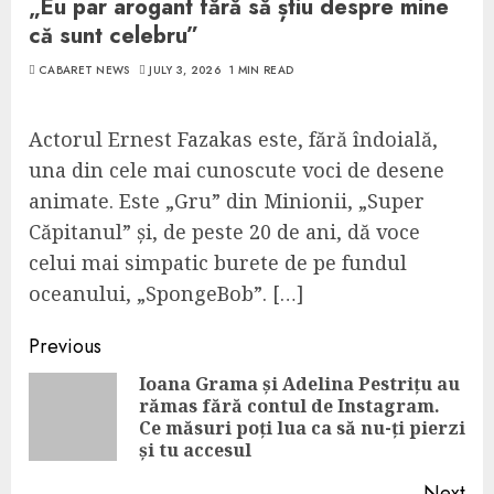
„Eu par arogant fără să știu despre mine
că sunt celebru”
CABARET NEWS
JULY 3, 2026
1 MIN READ
Actorul Ernest Fazakas este, fără îndoială,
una din cele mai cunoscute voci de desene
animate. Este „Gru” din Minionii, „Super
Căpitanul” și, de peste 20 de ani, dă voce
celui mai simpatic burete de pe fundul
oceanului, „SpongeBob”. […]
Continue
Previous
Reading
Ioana Grama și Adelina Pestrițu au
rămas fără contul de Instagram.
Pre
Ce măsuri poți lua ca să nu-ți pierzi
pos
și tu accesul
Next