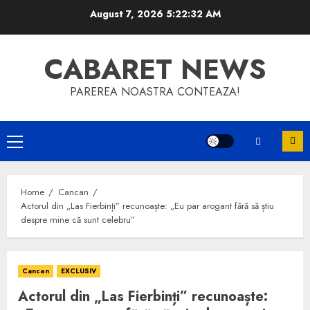
Skip
August 7, 2026
5:22:32 AM
to
content
CABARET NEWS
PAREREA NOASTRA CONTEAZA!
Primary
Menu
Home
Cancan
Actorul din „Las Fierbinți” recunoaște: „Eu par arogant fără să știu
despre mine că sunt celebru”
Cancan
EXCLUSIV
Actorul din „Las Fierbinți” recunoaște: