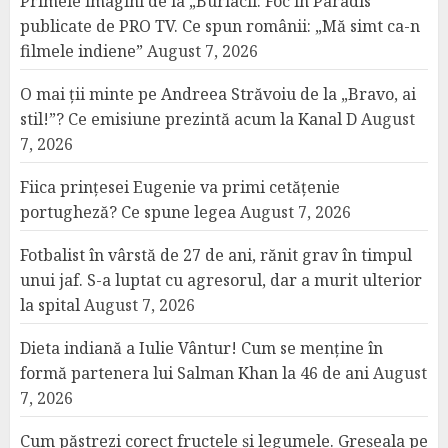
Primele imagini de la „Burlacii: Foc în Paradis”
publicate de PRO TV. Ce spun românii: „Mă simt ca-n
filmele indiene”
August 7, 2026
O mai ții minte pe Andreea Străvoiu de la „Bravo, ai
stil!”? Ce emisiune prezintă acum la Kanal D
August
7, 2026
Fiica prințesei Eugenie va primi cetățenie
portugheză? Ce spune legea
August 7, 2026
Fotbalist în vârstă de 27 de ani, rănit grav în timpul
unui jaf. S-a luptat cu agresorul, dar a murit ulterior
la spital
August 7, 2026
Dieta indiană a Iulie Vântur! Cum se menține în
formă partenera lui Salman Khan la 46 de ani
August
7, 2026
Cum păstrezi corect fructele și legumele. Greșeala pe