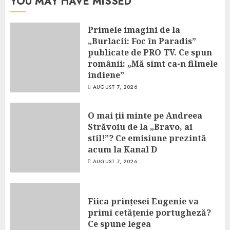
YOU MAY HAVE MISSED
Primele imagini de la
„Burlacii: Foc în Paradis”
publicate de PRO TV. Ce spun
românii: „Mă simt ca-n filmele
indiene”
AUGUST 7, 2026
O mai ții minte pe Andreea
Străvoiu de la „Bravo, ai
stil!”? Ce emisiune prezintă
acum la Kanal D
AUGUST 7, 2026
Fiica prințesei Eugenie va
primi cetățenie portugheză?
Ce spune legea