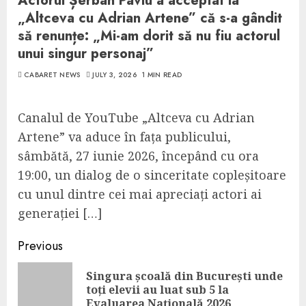
Actorul Șerban Pavlu a acceptat la
„Altceva cu Adrian Artene” că s-a gândit
să renunțe: „Mi-am dorit să nu fiu actorul
unui singur personaj”
CABARET NEWS
JULY 3, 2026
1 MIN READ
Canalul de YouTube „Altceva cu Adrian
Artene” va aduce în fața publicului,
sâmbătă, 27 iunie 2026, începând cu ora
19:00, un dialog de o sinceritate copleșitoare
cu unul dintre cei mai apreciați actori ai
generației […]
Continue
Previous
Reading
Singura școală din București unde
Pre
toți elevii au luat sub 5 la
pos
Evaluarea Națională 2026