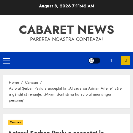
Skip
August 8, 2026
7:11:43 AM
to
content
CABARET NEWS
PAREREA NOASTRA CONTEAZA!
Primary
Menu
Home
Cancan
Actorul Șerban Pavlu a acceptat la „Altceva cu Adrian Artene” că s-
a gândit să renunțe: „Mi-am dorit să nu fiu actorul unui singur
personaj”
Cancan