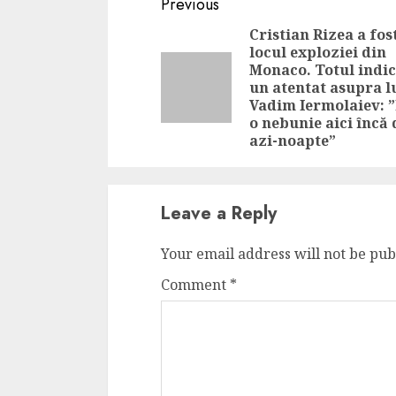
Continue
Previous
Reading
Cristian Rizea a fost
locul exploziei din
Monaco. Totul indi
un atentat asupra l
Vadim Iermolaiev: ”
o nebunie aici încă 
azi-noapte”
Leave a Reply
Your email address will not be pub
Comment
*