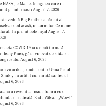
e NASA pe Marte. Imaginea care i-a
imit pe internauți
August 7, 2026
osta vedetă Big Brother a născut al
aselea copil acasă, în dormitor. Ce nume
dorabil a primit bebelușul
August 7,
026
ncheta COVID-19 ia o nouă turnură.
nthony Fauci, găsit vinovat de sfidarea
ongresului
August 6, 2026
asa visurilor prinde contur! Gina Pistol
i Smiley au arătat cum arată șantierul
ugust 6, 2026
aiana a revenit la Insula Iubirii cu o
chimbare radicală. Radu Vâlcan: „Wow!”
ugust 6, 2026