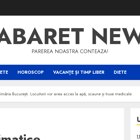
ABARET NE
PAREREA NOASTRA CONTEAZA!
ETE
HOROSCOP
VACANȚE ȘI TIMP LIBER
DIETE
imăria București. Locuitorii vor avea acces la apă, scaune și truse medicale
imatice,
U