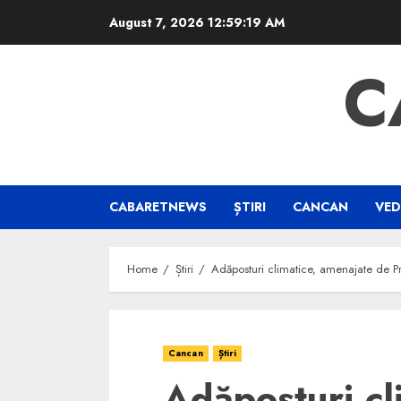
Skip
August 7, 2026
12:59:20 AM
to
content
C
CABARETNEWS
ȘTIRI
CANCAN
VED
Home
Știri
Adăposturi climatice, amenajate de Pr
Cancan
Știri
Adăposturi cl