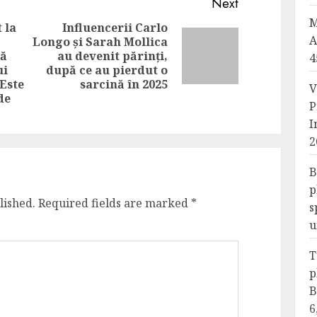
Next
M
 la
Influencerii Carlo
A
Longo și Sarah Mollica
Next
că
au devenit părinți,
4
Previous
post:
ui
după ce au pierdut o
post:
Este
sarcină în 2025
V
de
P
I
2
B
p
lished.
Required fields are marked
*
s
u
T
p
B
6