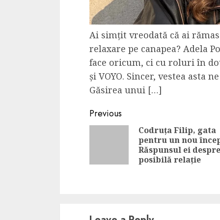
Ai simțit vreodată că ai rămas
relaxare pe canapea? Adela Po
face oricum, ci cu roluri în d
și VOYO. Sincer, vestea asta n
Găsirea unui […]
Continue
Previous
Reading
Codruța Filip, gata
pentru un nou înce
Răspunsul ei despre
posibilă relație
Leave a Reply