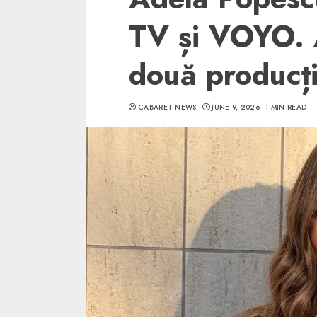
TV și VOYO. A
două producți
CABARET NEWS
JUNE 9, 2026
1 MIN READ