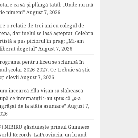
otare ca să-și plângă tatăl: „Unde nu mă
tie nimeni”
August 7, 2026
re o relație de trei ani cu colegul de
cenă, dar inelul se lasă așteptat. Celebra
rtistă a pus piciorul în prag: „Mi-am
liberat degetul”
August 7, 2026
rograma pentru liceu se schimbă în
nul școlar 2026-2027. Ce trebuie să știe
oți elevii
August 7, 2026
um încearcă Ella Vișan să slăbească
upă ce internauții i-au spus că „s-a
ngrășat de la atâta asumare”
August 7,
026
P) NIBIRU găzduiește primul Guinness
orld Records: LaProvincia, un brand