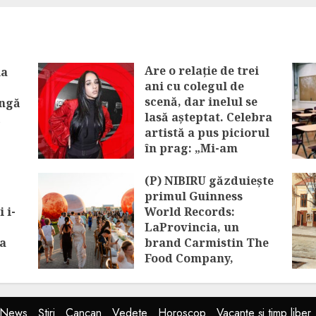
Are o relație de trei
ia
ani cu colegul de
scenă, dar inelul se
ângă
lasă așteptat. Celebra
ă
artistă a pus piciorul
în prag: „Mi-am
eliberat degetul”
(P) NIBIRU găzduiește
AUGUST 7, 2026
primul Guinness
 i-
World Records:
LaProvincia, un
ta
brand Carmistin The
Food Company,
stabilește recordul
mondial pentru cea
mai mare porție de
tNews
Știri
Cancan
Vedete
Horoscop
Vacanțe și timp liber