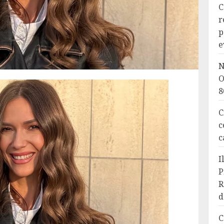
C
r
p
e
N
O
8
C
c
c
I
P
R
d
C