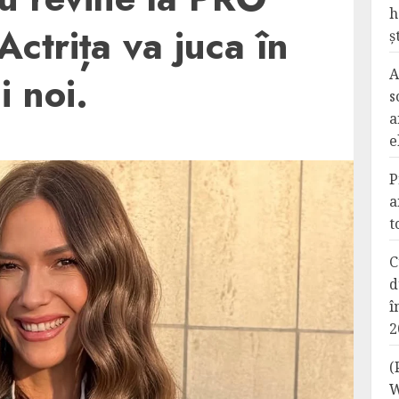
h
ctrița va juca în
ș
A
i noi.
s
a
e
P
a
t
C
d
î
2
(
W