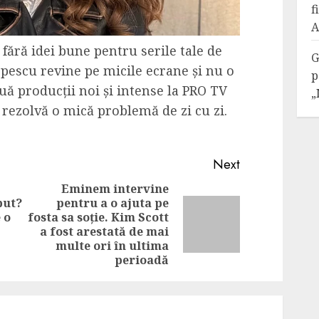
f
A
 fără idei bune pentru serile tale de
G
pescu revine pe micile ecrane și nu o
p
ouă producții noi și intense la PRO TV
„
e rezolvă o mică problemă de zi cu zi.
Next
Eminem intervine
put?
pentru a o ajuta pe
Previous
 o
fosta sa soție. Kim Scott
Next
post:
a fost arestată de mai
post:
multe ori în ultima
perioadă