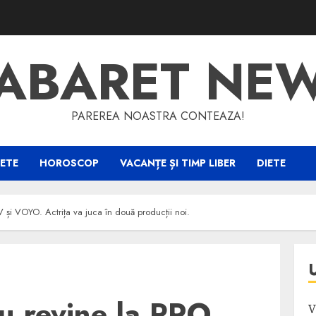
ABARET NE
PAREREA NOASTRA CONTEAZA!
ETE
HOROSCOP
VACANȚE ȘI TIMP LIBER
DIETE
și VOYO. Actrița va juca în două producții noi.
u revine la PRO
V