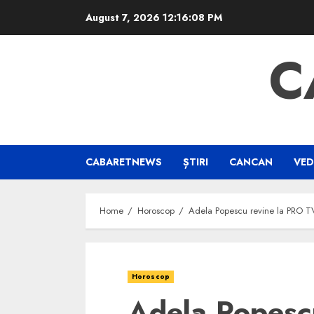
Skip
August 7, 2026
12:16:08 PM
to
content
C
CABARETNEWS
ȘTIRI
CANCAN
VED
Home
Horoscop
Adela Popescu revine la PRO TV 
Horoscop
Adela Popesc