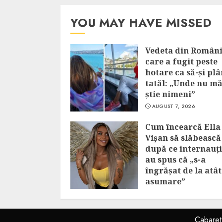
YOU MAY HAVE MISSED
Vedeta din Român
care a fugit peste
hotare ca să-și pl
tatăl: „Unde nu m
știe nimeni”
AUGUST 7, 2026
Cum încearcă Ella
Vișan să slăbească
după ce internauții
au spus că „s-a
îngrășat de la atâ
asumare”
AUGUST 7, 2026
Cabare