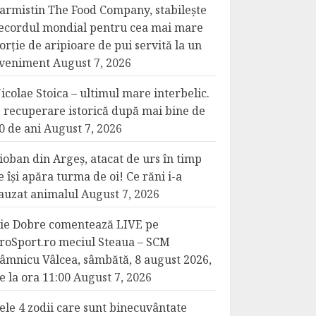
armistin The Food Company, stabilește
ecordul mondial pentru cea mai mare
orție de aripioare de pui servită la un
veniment
August 7, 2026
icolae Stoica – ultimul mare interbelic.
 recuperare istorică după mai bine de
0 de ani
August 7, 2026
ioban din Argeș, atacat de urs în timp
e își apăra turma de oi! Ce răni i-a
auzat animalul
August 7, 2026
lie Dobre comentează LIVE pe
roSport.ro meciul Steaua – SCM
âmnicu Vâlcea, sâmbătă, 8 august 2026,
e la ora 11:00
August 7, 2026
ele 4 zodii care sunt binecuvântate