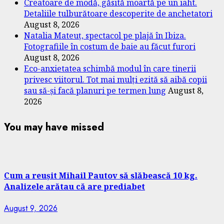
Creatoare de modă, găsită moartă pe un iaht.
Detaliile tulburătoare descoperite de anchetatori
August 8, 2026
Natalia Mateuț, spectacol pe plajă în Ibiza.
Fotografiile în costum de baie au făcut furori
August 8, 2026
Eco-anxietatea schimbă modul în care tinerii
privesc viitorul. Tot mai mulți ezită să aibă copii
sau să-și facă planuri pe termen lung
August 8,
2026
You may have missed
Cum a reușit Mihail Pautov să slăbească 10 kg.
Analizele arătau că are prediabet
August 9, 2026