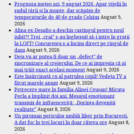
Prognoza meteo azi, 9 august 2026. Apar vijelii în
sudul țării și la munte, dar scăpăm de
temperaturile de 40 de grade Celsius
August 9,
2026
Alina ex-Desafio a deschis castingul pentru noul
iubit?! Trei „crai” s-au înghesuit să-i intre în grații
la LOFT! Concurența s-a încins direct pe ringul de
dans
August 9, 2026
Deja vu ar putea fi doar un „defect” de
sincronizare al creierului. De ce ai impresia că ai
mai trăit exact același moment
August 9, 2026
Este însărcinată cu al patrulea copil! Vedeta TV a
făcut marele anunț
August 9, 2026
Petrecere mare în familia Alinei Ceușan! Micuța
Perla a împlinit doi ani. Mesajul emoționant
transmis de influenceriță: „Dorința devenită
realitate”
August 8, 2026
Un piroman periculos umblă liber prin București.
A dat foc în trei locuri în doar câteva ore
August 8,
2026