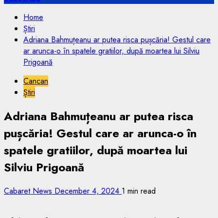
Home
Știri
Adriana Bahmuțeanu ar putea risca pușcăria! Gestul care
ar arunca-o în spatele gratiilor, după moartea lui Silviu
Prigoană
Cancan
Știri
Adriana Bahmuțeanu ar putea risca
pușcăria! Gestul care ar arunca-o în
spatele gratiilor, după moartea lui
Silviu Prigoană
Cabaret News
December 4, 2024
1 min read