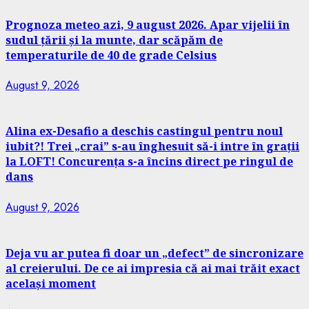
Prognoza meteo azi, 9 august 2026. Apar vijelii în
sudul țării și la munte, dar scăpăm de
temperaturile de 40 de grade Celsius
August 9, 2026
Alina ex-Desafio a deschis castingul pentru noul
iubit?! Trei „crai” s-au înghesuit să-i intre în grații
la LOFT! Concurența s-a încins direct pe ringul de
dans
August 9, 2026
Deja vu ar putea fi doar un „defect” de sincronizare
al creierului. De ce ai impresia că ai mai trăit exact
același moment