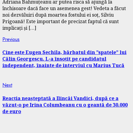
Adriana Bahmuțeanu ar putea risca să ajungă la
închisoare dacă face un asemenea gest! Vedeta a făcut
noi dezvăluiri după moartea fostului ei soț, Silviu
Prigoană! Este important de precizat faptul că sunt
implicați și […]
Continue
Previous
Previous
post:
Reading
Cine este Eugen Sechila, bărbatul din ”spatele” lui
Călin Georgescu. L-a însoțit pe candidatul
independent, înainte de interviul cu Marius Tucă
Next
Next
post:
Reacția neașteptată a Ilincăi Vandici, după ce a
văzut-o pe Irina Columbeanu cu o geantă de 30.000
de euro