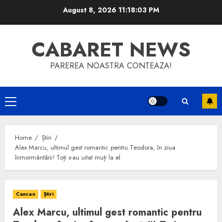
Skip
August 8, 2026
11:18:03 PM
to
content
CABARET NEWS
PAREREA NOASTRA CONTEAZA!
Primary
Menu
Home
Știri
Alex Marcu, ultimul gest romantic pentru Teodora, în ziua
înmormântării! Toți s-au uitat muți la el
Cancan
Știri
Alex Marcu, ultimul gest romantic pentru