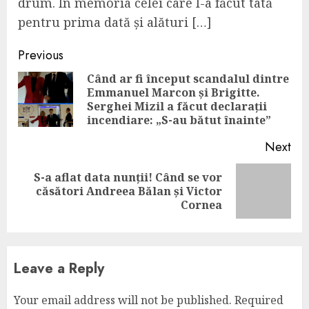
drum. În memoria celei care l-a făcut tată
pentru prima dată și alături […]
Continue
Previous
Reading
Când ar fi început scandalul dintre
Emmanuel Marcon și Brigitte.
Pre
Serghei Mizil a făcut declarații
pos
incendiare: „S-au bătut înainte”
Next
S-a aflat data nunții! Când se vor
Next
căsători Andreea Bălan și Victor
post:
Cornea
Leave a Reply
Your email address will not be published.
Required