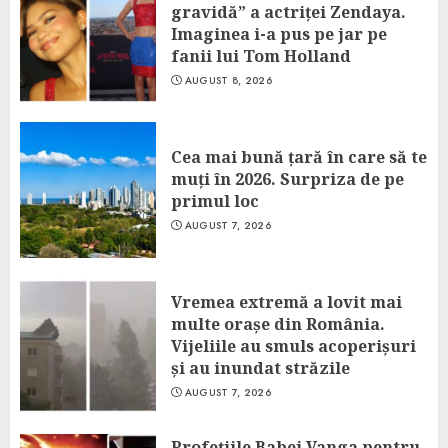
gravidă” a actriței Zendaya.
Imaginea i-a pus pe jar pe
fanii lui Tom Holland
AUGUST 8, 2026
Cea mai bună țară în care să te
muți în 2026. Surpriza de pe
primul loc
AUGUST 7, 2026
Vremea extremă a lovit mai
multe orașe din România.
Vijeliile au smuls acoperișuri
și au inundat străzile
AUGUST 7, 2026
Profețiile Babei Vanga pentru