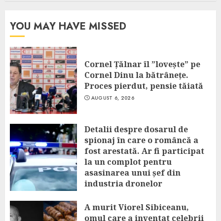
YOU MAY HAVE MISSED
Cornel Țălnar îl ”lovește” pe
Cornel Dinu la bătrânețe.
Proces pierdut, pensie tăiată
AUGUST 6, 2026
Detalii despre dosarul de
spionaj în care o româncă a
fost arestată. Ar fi participat
la un complot pentru
asasinarea unui șef din
industria dronelor
AUGUST 6, 2026
A murit Viorel Sibiceanu,
omul care a inventat celebrii