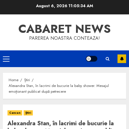
Skip
August 6, 2026
11:05:34 AM
to
content
CABARET NEWS
PAREREA NOASTRA CONTEAZA!
Primary
Menu
Home
Știri
Alexandra Stan, în lacrimi de bucurie la baby shower. Mesajul
emoționant publicat după petrecere
Cancan
Știri
Alexandra Stan, în lacrimi de bucurie la