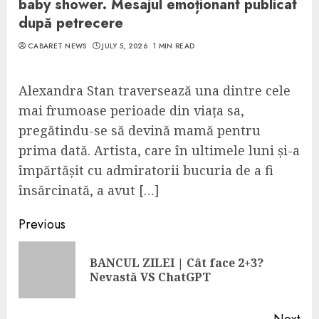
baby shower. Mesajul emoționant publicat
după petrecere
CABARET NEWS
JULY 5, 2026
1 MIN READ
Alexandra Stan traversează una dintre cele
mai frumoase perioade din viața sa,
pregătindu-se să devină mamă pentru
prima dată. Artista, care în ultimele luni și-a
împărtășit cu admiratorii bucuria de a fi
însărcinată, a avut […]
Continue
Previous
Reading
BANCUL ZILEI | Cât face 2+3?
Pre
Nevastă VS ChatGPT
pos