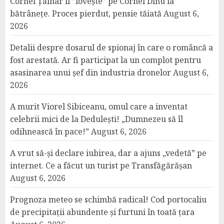
Cornel Țălnar îl ”lovește” pe Cornel Dinu la
bătrânețe. Proces pierdut, pensie tăiată
August 6,
2026
Detalii despre dosarul de spionaj în care o româncă a
fost arestată. Ar fi participat la un complot pentru
asasinarea unui șef din industria dronelor
August 6,
2026
A murit Viorel Sibiceanu, omul care a inventat
celebrii mici de la Dedulești! „Dumnezeu să îl
odihnească în pace!”
August 6, 2026
A vrut să-și declare iubirea, dar a ajuns „vedetă” pe
internet. Ce a făcut un turist pe Transfăgărășan
August 6, 2026
Prognoza meteo se schimbă radical! Cod portocaliu
de precipitații abundente și furtuni în toată țara