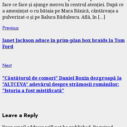
face ce face și ajunge mereu în centrul atenției. După ce
a amenințat-o cu bătaia pe Mara Bănică, cântăreața a
pulverizat-o și pe Raluca Bădulescu. Află, în […]
Continue
Previous
Previous
post:
Reading
Janet Jackson aduce în prim-plan box braids la Tom
Ford
Next
Next
post:
”Căutătorul de comori” Daniel Roxin dezgroapă la
”ALTCEVA” adevărul despre strămoșii românilor:
”Istoria a fost mistificată”
Leave a Reply