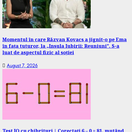
Momentul în care Răzvan Kovacs a jignit-o pe Ema
în fața tuturor, la „Insula Iubirii: Reuniuni”. S-a
luat de aspectul fizic al soției
August 7, 2026
Test IQ cu chibrituri | Corectați 6 – 0 = 81, mutând