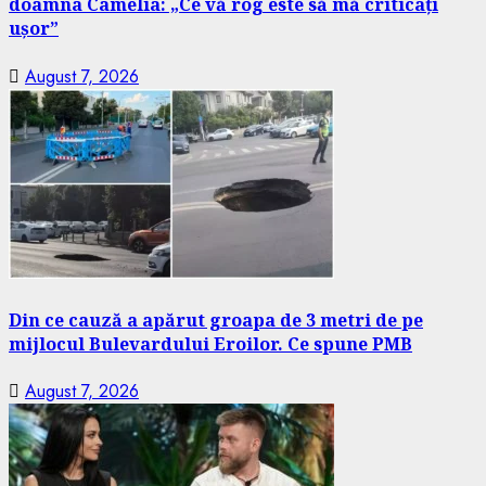
doamna Camelia: „Ce vă rog este să mă criticați
ușor”
August 7, 2026
Din ce cauză a apărut groapa de 3 metri de pe
mijlocul Bulevardului Eroilor. Ce spune PMB
August 7, 2026