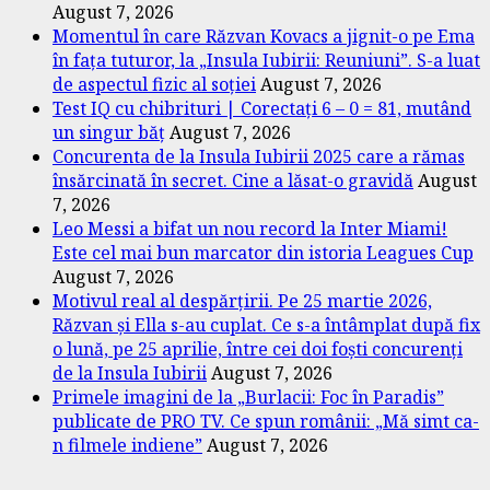
August 7, 2026
Momentul în care Răzvan Kovacs a jignit-o pe Ema
în fața tuturor, la „Insula Iubirii: Reuniuni”. S-a luat
de aspectul fizic al soției
August 7, 2026
Test IQ cu chibrituri | Corectați 6 – 0 = 81, mutând
un singur băț
August 7, 2026
Concurenta de la Insula Iubirii 2025 care a rămas
însărcinată în secret. Cine a lăsat-o gravidă
August
7, 2026
Leo Messi a bifat un nou record la Inter Miami!
Este cel mai bun marcator din istoria Leagues Cup
August 7, 2026
Motivul real al despărțirii. Pe 25 martie 2026,
Răzvan și Ella s-au cuplat. Ce s-a întâmplat după fix
o lună, pe 25 aprilie, între cei doi foști concurenți
de la Insula Iubirii
August 7, 2026
Primele imagini de la „Burlacii: Foc în Paradis”
publicate de PRO TV. Ce spun românii: „Mă simt ca-
n filmele indiene”
August 7, 2026