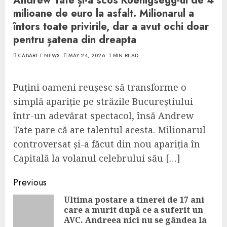
Andrew Tate și-a scos Koenigsegg-ul de 4
milioane de euro la asfalt. Milionarul a
întors toate privirile, dar a avut ochi doar
pentru șatena din dreapta
CABARET NEWS
MAY 24, 2026
1 MIN READ
Puțini oameni reușesc să transforme o
simplă apariție pe străzile Bucureștiului
într-un adevărat spectacol, însă Andrew
Tate pare că are talentul acesta. Milionarul
controversat și-a făcut din nou apariția în
Capitală la volanul celebrului său […]
Continue
Previous
Reading
Ultima postare a tinerei de 17 ani
care a murit după ce a suferit un
Pre
AVC. Andreea nici nu se gândea la
pos