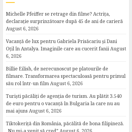
Michelle Pfeiffer se retrage din filme? Actrița,
declarație surprinzătoare după 45 de ani de carieră
August 6, 2026
Vacanță de lux pentru Gabriela Prisăcariu și Dani
Oțil în Antalya. Imaginile care au cucerit fanii
August
6, 2026
Billie Eilish, de nerecunoscut pe platourile de
filmare. Transformarea spectaculoasă pentru primul
său rol într-un film
August 6, 2026
Turiști păcăliți de agenția de turism. Au plătit 3.540
de euro pentru o vacanță în Bulgaria la care nu au
mai ajuns
August 6, 2026
Tiktokeriță din România, păcălită de bona filipineză.
„Nu mi-a venit să cred”
August 6, 2026