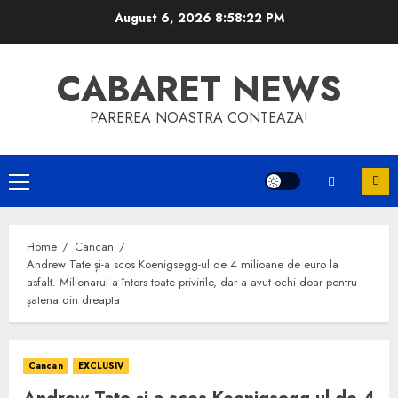
Skip
August 6, 2026
8:58:22 PM
to
content
CABARET NEWS
PAREREA NOASTRA CONTEAZA!
Primary
Menu
Home
Cancan
Andrew Tate și-a scos Koenigsegg-ul de 4 milioane de euro la
asfalt. Milionarul a întors toate privirile, dar a avut ochi doar pentru
șatena din dreapta
Cancan
EXCLUSIV