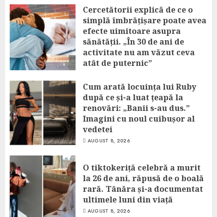
Cercetătorii explică de ce o
simplă îmbrățișare poate avea
efecte uimitoare asupra
sănătății. „În 30 de ani de
activitate nu am văzut ceva
atât de puternic”
AUGUST 8, 2026
Cum arată locuința lui Ruby
după ce și-a luat țeapă la
renovări: „Banii s-au dus.”
Imagini cu noul cuibușor al
vedetei
AUGUST 8, 2026
O tiktokeriță celebră a murit
la 26 de ani, răpusă de o boală
rară. Tânăra și-a documentat
ultimele luni din viață
AUGUST 8, 2026