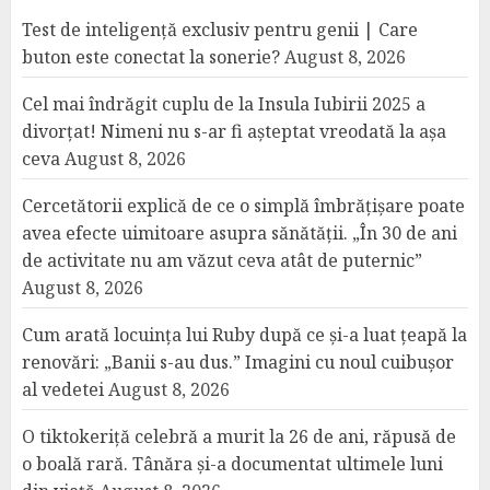
Test de inteligență exclusiv pentru genii | Care
buton este conectat la sonerie?
August 8, 2026
Cel mai îndrăgit cuplu de la Insula Iubirii 2025 a
divorțat! Nimeni nu s-ar fi așteptat vreodată la așa
ceva
August 8, 2026
Cercetătorii explică de ce o simplă îmbrățișare poate
avea efecte uimitoare asupra sănătății. „În 30 de ani
de activitate nu am văzut ceva atât de puternic”
August 8, 2026
Cum arată locuința lui Ruby după ce și-a luat țeapă la
renovări: „Banii s-au dus.” Imagini cu noul cuibușor
al vedetei
August 8, 2026
O tiktokeriță celebră a murit la 26 de ani, răpusă de
o boală rară. Tânăra și-a documentat ultimele luni