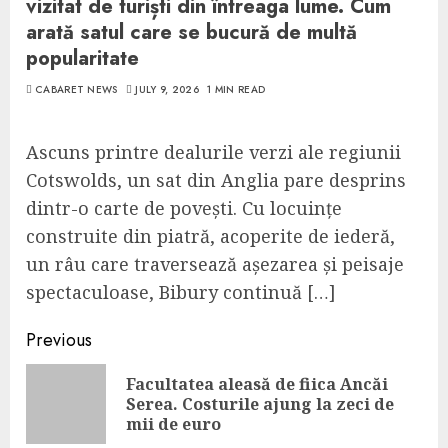
vizitat de turiști din întreaga lume. Cum
arată satul care se bucură de multă
popularitate
CABARET NEWS
JULY 9, 2026
1 MIN READ
Ascuns printre dealurile verzi ale regiunii
Cotswolds, un sat din Anglia pare desprins
dintr-o carte de povești. Cu locuințe
construite din piatră, acoperite de iederă,
un râu care traversează așezarea și peisaje
spectaculoase, Bibury continuă […]
Continue
Previous
Reading
Facultatea aleasă de fiica Ancăi
Pre
Serea. Costurile ajung la zeci de
pos
mii de euro