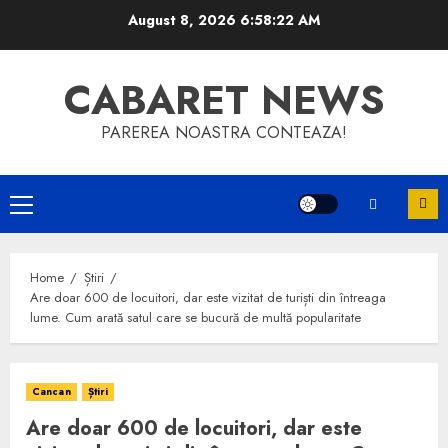
Skip
August 8, 2026
6:58:23 AM
to
content
CABARET NEWS
PAREREA NOASTRA CONTEAZA!
Primary
Menu
Home
Știri
Are doar 600 de locuitori, dar este vizitat de turiști din întreaga
lume. Cum arată satul care se bucură de multă popularitate
Cancan
Știri
Are doar 600 de locuitori, dar este