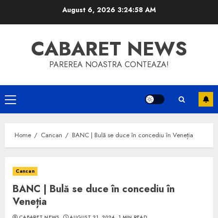
Skip
August 6, 2026
3:24:58 AM
to
content
CABARET NEWS
PAREREA NOASTRA CONTEAZA!
Primary
Menu
Home
Cancan
BANC | Bulă se duce în concediu în Veneția
Cancan
BANC | Bulă se duce în concediu în
Veneția
CABARET NEWS
AUGUST 21, 2024
1 MIN READ