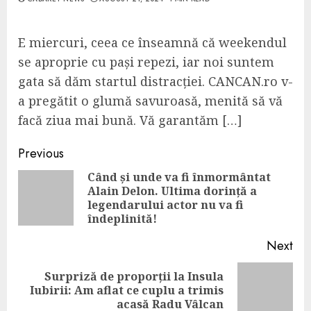
E miercuri, ceea ce înseamnă că weekendul
se aproprie cu pași repezi, iar noi suntem
gata să dăm startul distracției. CANCAN.ro v-
a pregătit o glumă savuroasă, menită să vă
facă ziua mai bună. Vă garantăm […]
Continue
Previous
Reading
Când și unde va fi înmormântat
Alain Delon. Ultima dorință a
Pre
legendarului actor nu va fi
pos
îndeplinită!
Next
Surpriză de proporții la Insula
Next
Iubirii: Am aflat ce cuplu a trimis
post:
acasă Radu Vâlcan