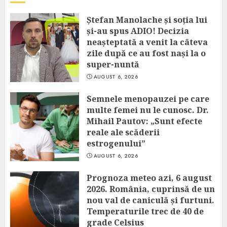
Ștefan Manolache și soția lui
și-au spus ADIO! Decizia
neașteptată a venit la câteva
zile după ce au fost nași la o
super-nuntă
AUGUST 6, 2026
Semnele menopauzei pe care
multe femei nu le cunosc. Dr.
Mihail Pautov: „Sunt efecte
reale ale scăderii
estrogenului”
AUGUST 6, 2026
Prognoza meteo azi, 6 august
2026. România, cuprinsă de un
nou val de caniculă și furtuni.
Temperaturile trec de 40 de
grade Celsius