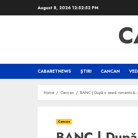
Skip
August 8, 2026
12:52:53 PM
to
content
C
CABARETNEWS
ȘTIRI
CANCAN
VED
Home
Cancan
BANC | După o seară romantică,
Cancan
BANC | După 