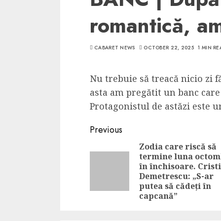
romantică, a
CABARET NEWS
OCTOBER 22, 2025
1 MIN RE
Nu trebuie să treacă nicio zi f
asta am pregătit un banc care
Protagonistul de astăzi este u
Continue
Previous
Reading
Zodia care riscă să
termine luna octom
în închisoare. Crist
Demetrescu: „S-ar
putea să cădeți în
capcană”