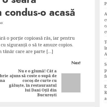
P
m condus-o acasă
A
c
AD
c
c
ără o porție copioasă răs, iar pentru
T
 cu siguranță o să te amuze copios.
î
n tânăr care are parte […]
A
Next
S
p
Nu e o glumă! Cât a
brie
ajuns să coste o supă de
f
ina
cocoș de curte cu
Previous
Next
găluște, în restaurantul
E
post:
post:
lui Dani Oțil din
R
București
a