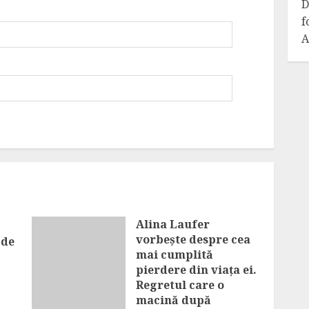
D
f
A
Alina Laufer
vorbește despre cea
 de
mai cumplită
pierdere din viața ei.
Regretul care o
macină după