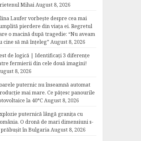
rietenul Mihai
August 8, 2026
lina Laufer vorbește despre cea mai
umplită pierdere din viața ei. Regretul
are o macină după tragedie: “Nu aveam
u cine să mă înțeleg”
August 8, 2026
est de logică | Identificați 3 diferențe
ntre fermierii din cele două imagini!
ugust 8, 2026
oarele puternic nu înseamnă automat
roducție mai mare. Ce pățesc panourile
otovoltaice la 40°C
August 8, 2026
xplozie puternică lângă granița cu
omânia. O dronă de mari dimensiuni s-
 prăbușit în Bulgaria
August 8, 2026