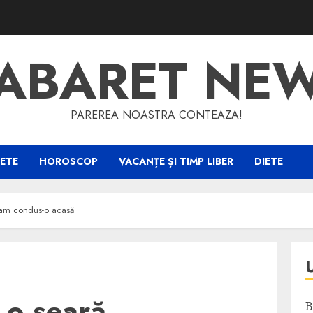
ABARET NE
PAREREA NOASTRA CONTEAZA!
ETE
HOROSCOP
VACANȚE ȘI TIMP LIBER
DIETE
 am condus-o acasă
o seară
B