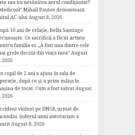
ste sau nu nesănătos aerul condiționat?
Medicool” Mihail Pautov demontează
itul AC-ului
August 8, 2026
upă 10 ani de relație, Bella Santiago
ecunoaște. Ce sacrificii a făcut artista
entru familia ei: „A fost una dintre cele
ai grele decizii din viața mea”
August
, 2026
n copil de 2 ani a ajuns în sala de
perație, după ce și-a prins mâna în
așina de tocat. Cum a fost salvat
August
, 2026
ccident violent pe DN58, urmat de
ncendiu. Șoferul unui autoturism a
urit
August 8, 2026