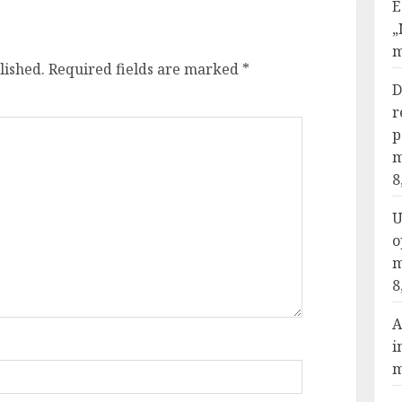
E
„
m
lished.
Required fields are marked
*
D
r
p
m
8
U
o
m
8
A
i
m