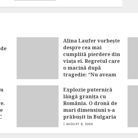
tragedie: “Nu aveam
cu cine să mă
înțeleg”
AUGUST 8, 2026
Alina Laufer vorbește
despre cea mai
 de
cumplită pierdere din
viața ei. Regretul care
o macină după
tragedie: “Nu aveam
cu cine să mă înțeleg”
nu
Explozie puternică
AUGUST 8, 2026
t
lângă granița cu
e.
România. O dronă de
le
mari dimensiuni s-a
C
prăbușit în Bulgaria
AUGUST 8, 2026