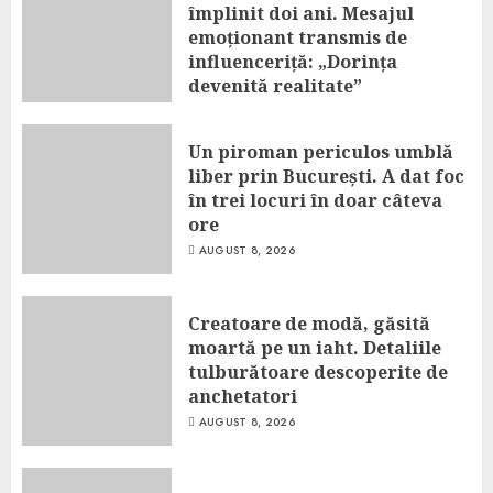
împlinit doi ani. Mesajul
emoționant transmis de
influenceriță: „Dorința
devenită realitate”
AUGUST 8, 2026
Un piroman periculos umblă
liber prin București. A dat foc
în trei locuri în doar câteva
ore
AUGUST 8, 2026
Creatoare de modă, găsită
moartă pe un iaht. Detaliile
tulburătoare descoperite de
anchetatori
AUGUST 8, 2026