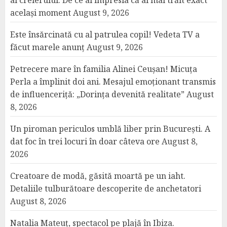
al creierului. De ce ai impresia că ai mai trăit exact
același moment
August 9, 2026
Este însărcinată cu al patrulea copil! Vedeta TV a
făcut marele anunț
August 9, 2026
Petrecere mare în familia Alinei Ceușan! Micuța
Perla a împlinit doi ani. Mesajul emoționant transmis
de influenceriță: „Dorința devenită realitate”
August
8, 2026
Un piroman periculos umblă liber prin București. A
dat foc în trei locuri în doar câteva ore
August 8,
2026
Creatoare de modă, găsită moartă pe un iaht.
Detaliile tulburătoare descoperite de anchetatori
August 8, 2026
Natalia Mateuț, spectacol pe plajă în Ibiza.