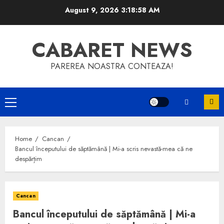
Skip
August 9, 2026
3:18:58 AM
to
content
CABARET NEWS
PAREREA NOASTRA CONTEAZA!
Primary
Menu
Home
Cancan
Bancul începutului de săptămână | Mi-a scris nevastă-mea că ne
despărțim
Cancan
Bancul începutului de săptămână | Mi-a