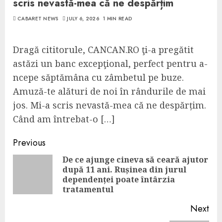
scris nevastă-mea că ne despărțim
CABARET NEWS
JULY 6, 2026
1 MIN READ
Dragă cititorule, CANCAN.RO ţi-a pregătit
astăzi un banc excepţional, perfect pentru a-
ncepe săptămâna cu zâmbetul pe buze.
Amuză-te alături de noi în rândurile de mai
jos. Mi-a scris nevastă-mea că ne despărțim.
Când am întrebat-o […]
Continue
Previous
Reading
De ce ajunge cineva să ceară ajutor
după 11 ani. Rușinea din jurul
Pre
dependenței poate întârzia
pos
tratamentul
Next