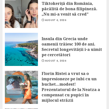
Tiktokeriță din România,
păcălită de bona filipineză.
„Nu mi-a venit să cred”
AUGUST 6, 2026
Insula din Grecia unde
oamenii trăiesc 100 de ani.
Secretul longevității i-a uimit
pe cercetători
AUGUST 6, 2026
Florin Ristei a vrut sa o
impresioneze pe iubi cu un
buchet…modest!
Prezentatorul de la Neatza a
compensat cu pupici în
mijlocul străzii
AUGUST 6, 2026