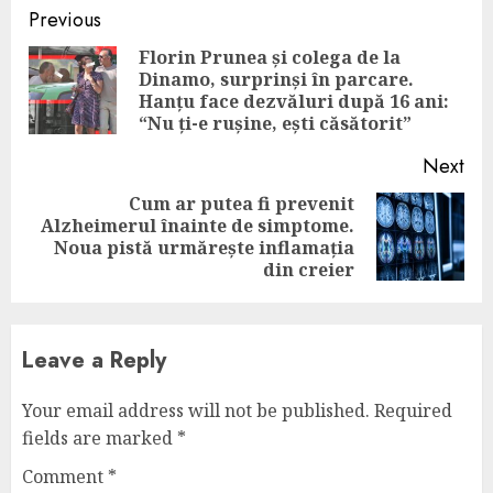
Continue
Previous
Reading
Florin Prunea și colega de la
Dinamo, surprinși în parcare.
Pre
Hanțu face dezvăluri după 16 ani:
pos
“Nu ți-e rușine, ești căsătorit”
Next
Cum ar putea fi prevenit
Alzheimerul înainte de simptome.
Next
Noua pistă urmărește inflamația
post:
din creier
Leave a Reply
Your email address will not be published.
Required
fields are marked
*
Comment
*