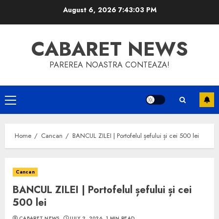
Skip
August 6, 2026
7:43:04 PM
to
content
CABARET NEWS
PAREREA NOASTRA CONTEAZA!
Primary
Menu
Home
Cancan
BANCUL ZILEI | Portofelul șefului și cei 500 lei
Cancan
BANCUL ZILEI | Portofelul șefului și cei
500 lei
CABARET NEWS
JULY 2, 2026
1 MIN READ