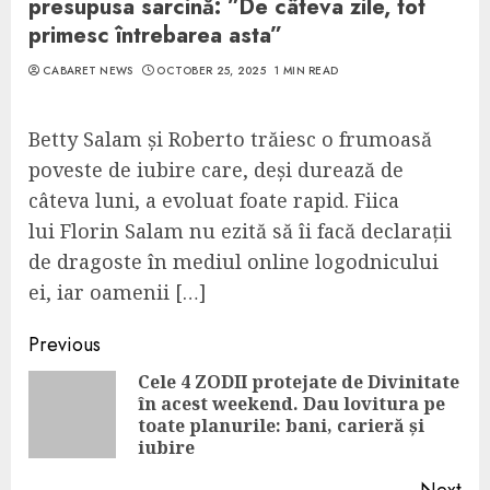
presupusa sarcină: ”De câteva zile, tot
primesc întrebarea asta”
CABARET NEWS
OCTOBER 25, 2025
1 MIN READ
Betty Salam și Roberto trăiesc o frumoasă
poveste de iubire care, deși durează de
câteva luni, a evoluat foate rapid. Fiica
lui Florin Salam nu ezită să îi facă declarații
de dragoste în mediul online logodnicului
ei, iar oamenii […]
Continue
Previous
Reading
Cele 4 ZODII protejate de Divinitate
în acest weekend. Dau lovitura pe
Pre
toate planurile: bani, carieră și
pos
iubire