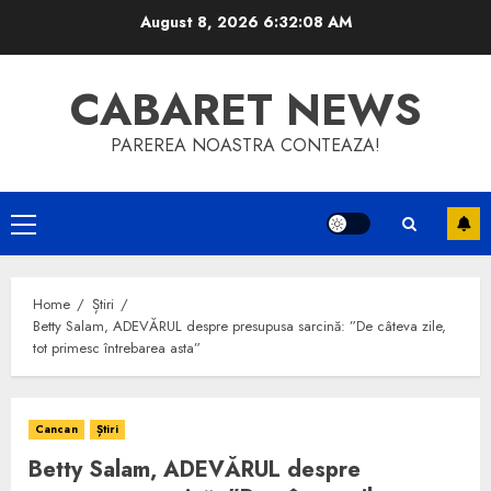
Skip
August 8, 2026
6:32:08 AM
to
content
CABARET NEWS
PAREREA NOASTRA CONTEAZA!
Primary
Menu
Home
Știri
Betty Salam, ADEVĂRUL despre presupusa sarcină: ”De câteva zile,
tot primesc întrebarea asta”
Cancan
Știri
Betty Salam, ADEVĂRUL despre