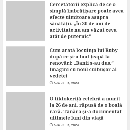
Cercetătorii explică de ce o
simplă îmbrățișare poate avea
efecte uimitoare asupra
sănătății. „În 30 de ani de
activitate nu am văzut ceva
atât de puternic”
AUGUST 8, 2026
Cum arată locuința lui Ruby
după ce și-a luat țeapă la
renovări: „Banii s-au dus.”
Imagini cu noul cuibușor al
vedetei
AUGUST 8, 2026
O tiktokeriță celebră a murit
la 26 de ani, răpusă de o boală
rară. Tânăra și-a documentat
ultimele luni din viață
AUGUST 8, 2026