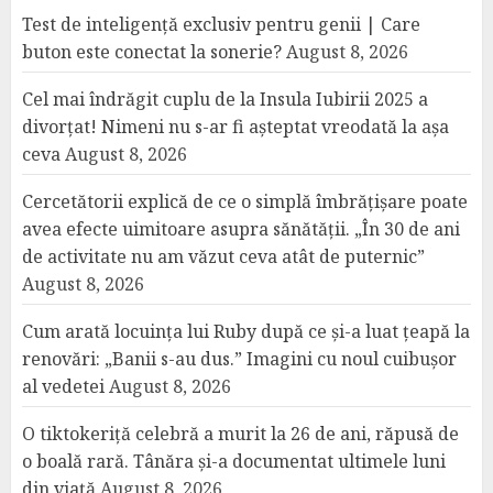
Test de inteligență exclusiv pentru genii | Care
buton este conectat la sonerie?
August 8, 2026
Cel mai îndrăgit cuplu de la Insula Iubirii 2025 a
divorțat! Nimeni nu s-ar fi așteptat vreodată la așa
ceva
August 8, 2026
Cercetătorii explică de ce o simplă îmbrățișare poate
avea efecte uimitoare asupra sănătății. „În 30 de ani
de activitate nu am văzut ceva atât de puternic”
August 8, 2026
Cum arată locuința lui Ruby după ce și-a luat țeapă la
renovări: „Banii s-au dus.” Imagini cu noul cuibușor
al vedetei
August 8, 2026
O tiktokeriță celebră a murit la 26 de ani, răpusă de
o boală rară. Tânăra și-a documentat ultimele luni
din viață
August 8, 2026