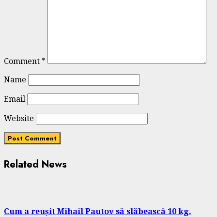
Comment
*
Name
Email
Website
Related News
Cum a reușit Mihail Pautov să slăbească 10 kg.