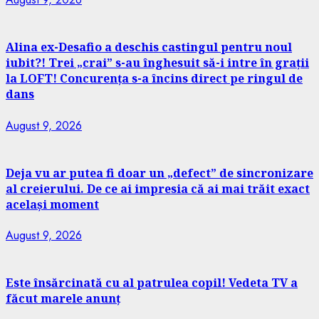
Alina ex-Desafio a deschis castingul pentru noul
iubit?! Trei „crai” s-au înghesuit să-i intre în grații
la LOFT! Concurența s-a încins direct pe ringul de
dans
August 9, 2026
Deja vu ar putea fi doar un „defect” de sincronizare
al creierului. De ce ai impresia că ai mai trăit exact
același moment
August 9, 2026
Este însărcinată cu al patrulea copil! Vedeta TV a
făcut marele anunț