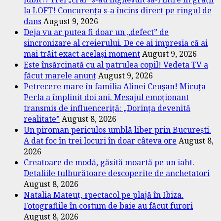
la LOFT! Concurența s-a încins direct pe ringul de
dans
August 9, 2026
Deja vu ar putea fi doar un „defect” de
sincronizare al creierului. De ce ai impresia că ai
mai trăit exact același moment
August 9, 2026
Este însărcinată cu al patrulea copil! Vedeta TV a
făcut marele anunț
August 9, 2026
Petrecere mare în familia Alinei Ceușan! Micuța
Perla a împlinit doi ani. Mesajul emoționant
transmis de influenceriță: „Dorința devenită
realitate”
August 8, 2026
Un piroman periculos umblă liber prin București.
A dat foc în trei locuri în doar câteva ore
August 8,
2026
Creatoare de modă, găsită moartă pe un iaht.
Detaliile tulburătoare descoperite de anchetatori
August 8, 2026
Natalia Mateuț, spectacol pe plajă în Ibiza.
Fotografiile în costum de baie au făcut furori
August 8, 2026