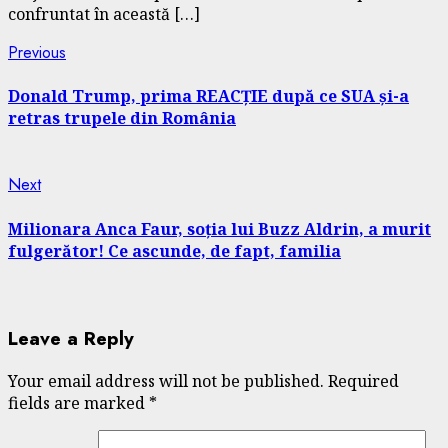
confruntat în această […]
Continue
Previous
Previous
post:
Reading
Donald Trump, prima REACȚIE după ce SUA și-a
retras trupele din România
Next
Next
post:
Milionara Anca Faur, soția lui Buzz Aldrin, a murit
fulgerător! Ce ascunde, de fapt, familia
Leave a Reply
Your email address will not be published.
Required
fields are marked
*