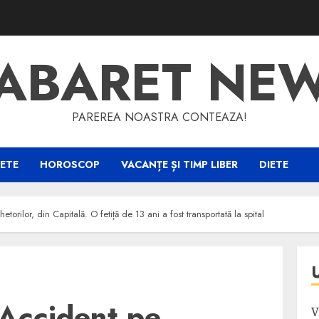
ABARET NE
PAREREA NOASTRA CONTEAZA!
ETE
HOROSCOP
VACANȚE ȘI TIMP LIBER
DIETE
rilor, din Capitală. O fetiță de 13 ani a fost transportată la spital
Accident pe
V