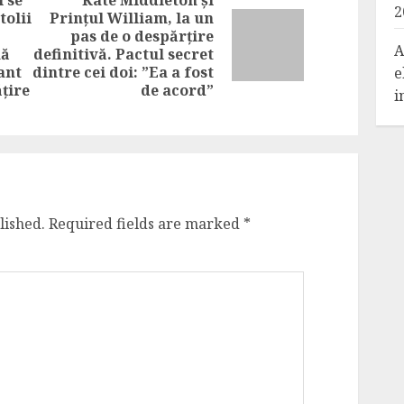
2
tolii
Prințul William, la un
pas de o despărțire
Next
Previous
A
nă
definitivă. Pactul secret
post:
post:
ant
dintre cei doi: ”Ea a fost
e
țire
de acord”
i
lished.
Required fields are marked
*