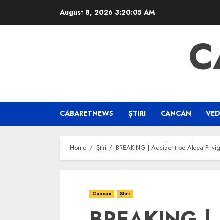
Skip
August 8, 2026
3:20:06 AM
to
content
C
CABARETNEWS
ȘTIRI
CANCAN
VED
Home
Știri
BREAKING | Accident pe Aleea Privigheto
Cancan
Știri
BREAKING | 