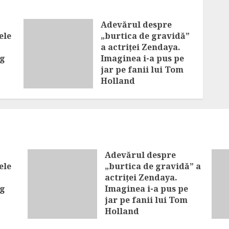
Adevărul despre
ele
„burtica de gravidă”
a actriței Zendaya.
eg
Imaginea i-a pus pe
jar pe fanii lui Tom
Holland
ne
AUGUST 8, 2026
Adevărul despre
ele
„burtica de gravidă” a
actriței Zendaya.
eg
Imaginea i-a pus pe
jar pe fanii lui Tom
Holland
e în
AUGUST 8, 2026