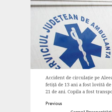
Accident de circulație pe Alee
fetiță de 13 ani a fost lovită
21 de ani. Copila a fost transp
Continue
Previous
Cornul Prosperități