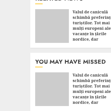
Valul de caniculă
schimbă preferinț
turiștilor. Tot mai
mulți europeni al
vacanțe în țările
nordice, dar
Mediterana rămâ
în top
AUGUST 8, 2026
YOU MAY HAVE MISSED
Valul de caniculă
schimbă preferinț
turiștilor. Tot mai
mulți europeni al
vacanțe în țările
nordice, dar
Mediterana rămân