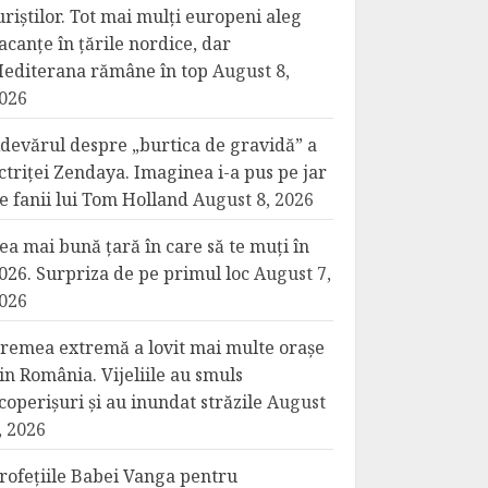
uriștilor. Tot mai mulți europeni aleg
acanțe în țările nordice, dar
editerana rămâne în top
August 8,
026
devărul despre „burtica de gravidă” a
ctriței Zendaya. Imaginea i-a pus pe jar
e fanii lui Tom Holland
August 8, 2026
ea mai bună țară în care să te muți în
026. Surpriza de pe primul loc
August 7,
026
remea extremă a lovit mai multe orașe
in România. Vijeliile au smuls
coperișuri și au inundat străzile
August
, 2026
rofețiile Babei Vanga pentru