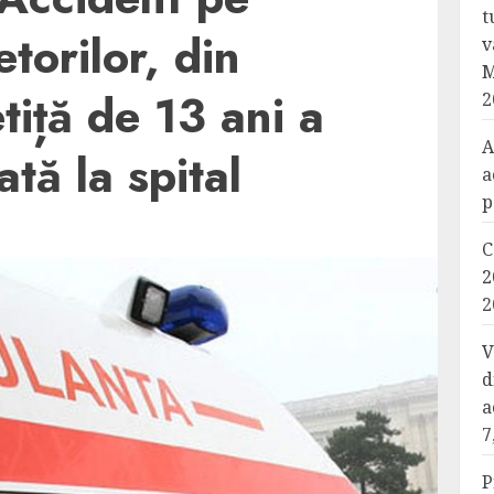
t
torilor, din
v
M
tiță de 13 ani a
2
A
ată la spital
a
p
C
2
2
V
d
a
7
P