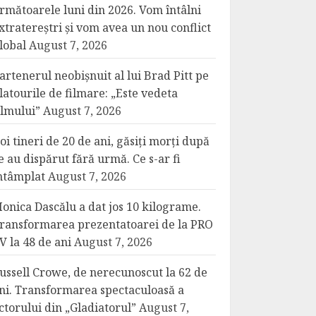
rmătoarele luni din 2026. Vom întâlni
xtratereștri și vom avea un nou conflict
lobal
August 7, 2026
artenerul neobișnuit al lui Brad Pitt pe
latourile de filmare: „Este vedeta
ilmului”
August 7, 2026
oi tineri de 20 de ani, găsiți morți după
e au dispărut fără urmă. Ce s-ar fi
ntâmplat
August 7, 2026
onica Dascălu a dat jos 10 kilograme.
ransformarea prezentatoarei de la PRO
V la 48 de ani
August 7, 2026
ussell Crowe, de nerecunoscut la 62 de
ni. Transformarea spectaculoasă a
ctorului din „Gladiatorul”
August 7,