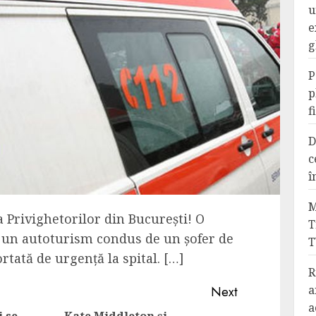
u
e
g
P
p
f
D
c
î
M
a Privighetorilor din București! O
T
 de un autoturism condus de un șofer de
T
ortată de urgență la spital. […]
R
a
Next
a
i se
Kate Middleton și