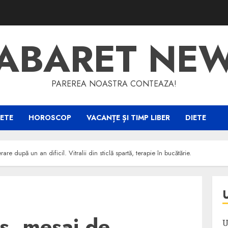
ABARET NE
PAREREA NOASTRA CONTEAZA!
ETE
HOROSCOP
VACANȚE ȘI TIMP LIBER
DIETE
re după un an dificil. Vitralii din sticlă spartă, terapie în bucătărie.
s, mesaj de
U