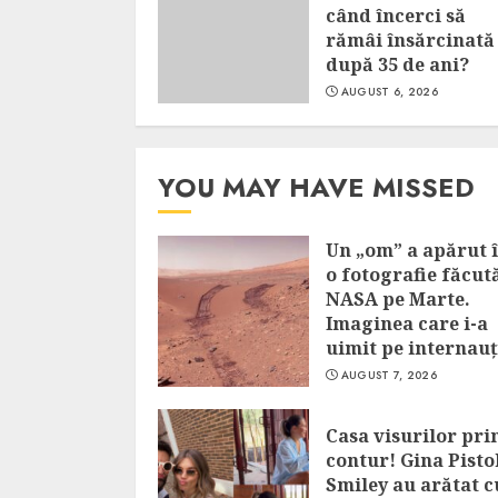
când încerci să
rămâi însărcinată
după 35 de ani?
AUGUST 6, 2026
YOU MAY HAVE MISSED
Un „om” a apărut î
o fotografie făcut
NASA pe Marte.
Imaginea care i-a
uimit pe internauț
AUGUST 7, 2026
Casa visurilor pri
contur! Gina Pistol
Smiley au arătat 