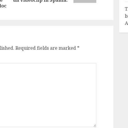
he
un videoclip în Spania.
post:
loc
T
b
A
lished.
Required fields are marked
*