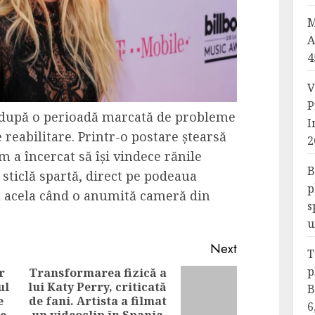
M
A
4
V
P
a după o perioadă marcată de probleme
I
e reabilitare. Printr-o postare ștearsă
2
um a încercat să își vindece rănile
B
 sticlă spartă, direct pe podeaua
p
l acela când o anumită cameră din
s
u
Next
T
p
r
Transformarea fizică a
ul
lui Katy Perry, criticată
Next
B
e
de fani. Artista a filmat
Previous
6
post: