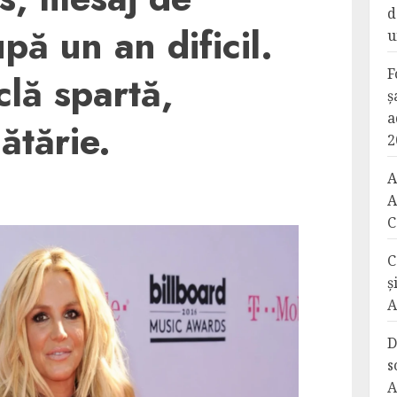
d
pă un an dificil.
u
F
iclă spartă,
ș
a
ătărie.
2
A
A
C
C
ș
A
D
s
A