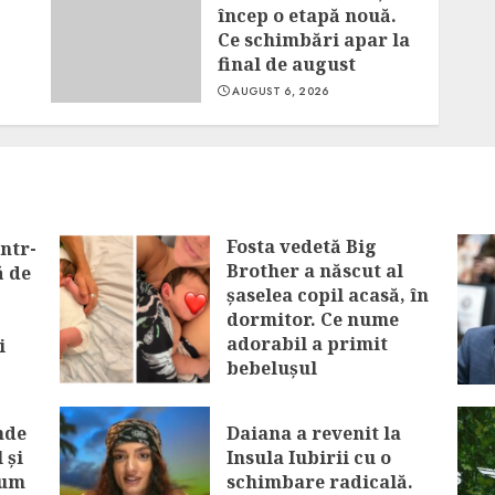
încep o etapă nouă.
Ce schimbări apar la
final de august
AUGUST 6, 2026
Fosta vedetă Big
ntr-
Brother a născut al
ă de
șaselea copil acasă, în
dormitor. Ce nume
adorabil a primit
i
bebelușul
AUGUST 7, 2026
nde
Daiana a revenit la
 și
Insula Iubirii cu o
cum
schimbare radicală.