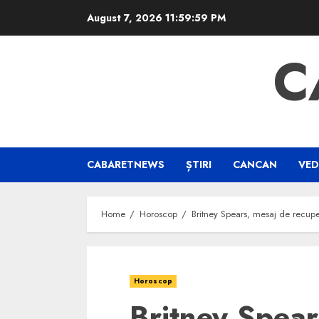
Skip
August 7, 2026
12:00:00 AM
to
content
C
CABARETNEWS
ȘTIRI
CANCAN
VED
Home
Horoscop
Britney Spears, mesaj de recupera
Horoscop
Britney Spear