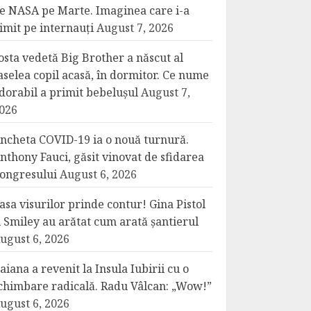
e NASA pe Marte. Imaginea care i-a
imit pe internauți
August 7, 2026
osta vedetă Big Brother a născut al
aselea copil acasă, în dormitor. Ce nume
dorabil a primit bebelușul
August 7,
026
ncheta COVID-19 ia o nouă turnură.
nthony Fauci, găsit vinovat de sfidarea
ongresului
August 6, 2026
asa visurilor prinde contur! Gina Pistol
i Smiley au arătat cum arată șantierul
ugust 6, 2026
aiana a revenit la Insula Iubirii cu o
chimbare radicală. Radu Vâlcan: „Wow!”
ugust 6, 2026