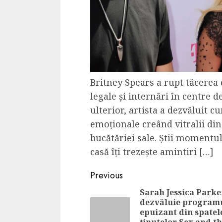
Britney Spears a rupt tăcere
legale și internări în centre d
ulterior, artista a dezvăluit c
emoționale creând vitralii din
bucătăriei sale. Știi momentu
casă îți trezește amintiri […]
Continue
Previous
Reading
Sarah Jessica Parke
dezvăluie program
epuizant din spatel