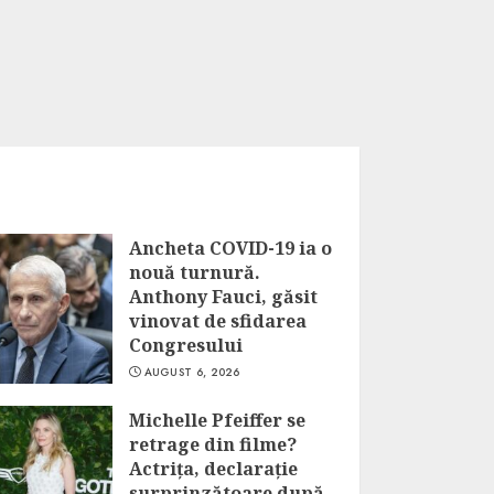
Ancheta COVID-19 ia o
nouă turnură.
Anthony Fauci, găsit
vinovat de sfidarea
Congresului
AUGUST 6, 2026
Michelle Pfeiffer se
retrage din filme?
Actrița, declarație
surprinzătoare după