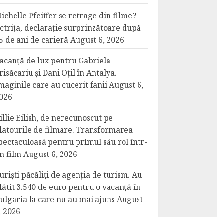
ichelle Pfeiffer se retrage din filme?
ctrița, declarație surprinzătoare după
5 de ani de carieră
August 6, 2026
acanță de lux pentru Gabriela
risăcariu și Dani Oțil în Antalya.
maginile care au cucerit fanii
August 6,
026
illie Eilish, de nerecunoscut pe
latourile de filmare. Transformarea
pectaculoasă pentru primul său rol într-
n film
August 6, 2026
uriști păcăliți de agenția de turism. Au
lătit 3.540 de euro pentru o vacanță în
ulgaria la care nu au mai ajuns
August
, 2026