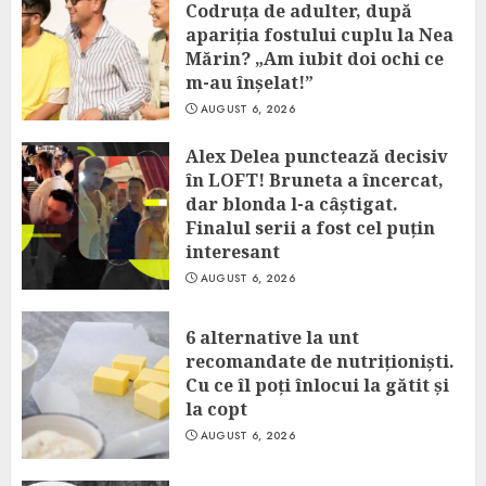
Codruța de adulter, după
apariția fostului cuplu la Nea
Mărin? „Am iubit doi ochi ce
m-au înșelat!”
AUGUST 6, 2026
Alex Delea punctează decisiv
în LOFT! Bruneta a încercat,
dar blonda l-a câștigat.
Finalul serii a fost cel puțin
interesant
AUGUST 6, 2026
6 alternative la unt
recomandate de nutriționiști.
Cu ce îl poți înlocui la gătit și
la copt
AUGUST 6, 2026