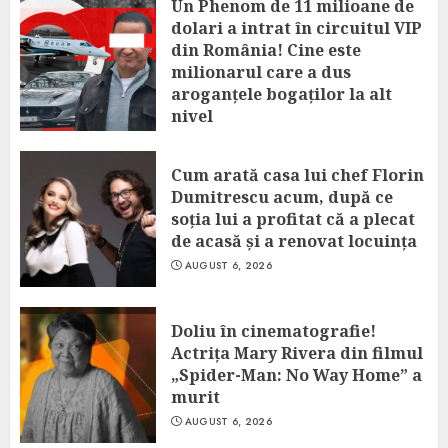
Un Phenom de 11 milioane de
dolari a intrat în circuitul VIP
din România! Cine este
milionarul care a dus
aroganțele bogaților la alt
nivel
AUGUST 6, 2026
Cum arată casa lui chef Florin
Dumitrescu acum, după ce
soția lui a profitat că a plecat
de acasă și a renovat locuința
AUGUST 6, 2026
Doliu în cinematografie!
Actrița Mary Rivera din filmul
„Spider-Man: No Way Home” a
murit
AUGUST 6, 2026