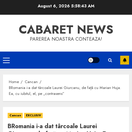
Skip
August 6, 2026
5:58:44 AM
to
content
CABARET NEWS
PAREREA NOASTRA CONTEAZA!
Primary
Menu
Home
Cancan
BRomania i-a dat târcoale Laurei Giurcanu, de față cu Marian Huja.
Ea, cu iubitul, el, pe „contrasens”
Cancan
EXCLUSIV
BRomania i-a dat târcoale Laurei