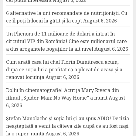
cel puțin interesant
August 6, 2026
6 alternative la unt recomandate de nutriționiști. Cu
ce îl poți înlocui la gătit și la copt
August 6, 2026
Un Phenom de 11 milioane de dolari a intrat în
circuitul VIP din România! Cine este milionarul care
a dus aroganțele bogaților la alt nivel
August 6, 2026
Cum arată casa lui chef Florin Dumitrescu acum,
după ce soția lui a profitat că a plecat de acasă și a
renovat locuința
August 6, 2026
Doliu în cinematografie! Actrița Mary Rivera din
filmul „Spider-Man: No Way Home” a murit
August
6, 2026
Ștefan Manolache și soția lui și-au spus ADIO! Decizia
neașteptată a venit la câteva zile după ce au fost nași
la o super-nuntă
August 6, 2026