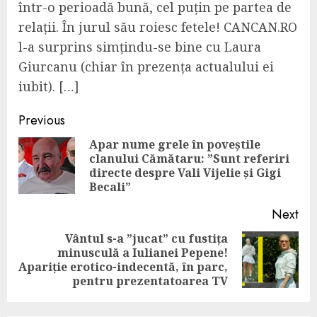
într-o perioadă bună, cel puțin pe partea de
relații. În jurul său roiesc fetele! CANCAN.RO
l-a surprins simțindu-se bine cu Laura
Giurcanu (chiar în prezența actualului ei
iubit). […]
Continue
Previous
Reading
Apar nume grele în poveștile
clanului Cămătaru: ”Sunt referiri
Pre
directe despre Vali Vijelie și Gigi
pos
Becali”
Next
Vântul s-a ”jucat” cu fustița
minusculă a Iulianei Pepene!
Next
Apariție erotico-indecentă, în parc,
post:
pentru prezentatoarea TV