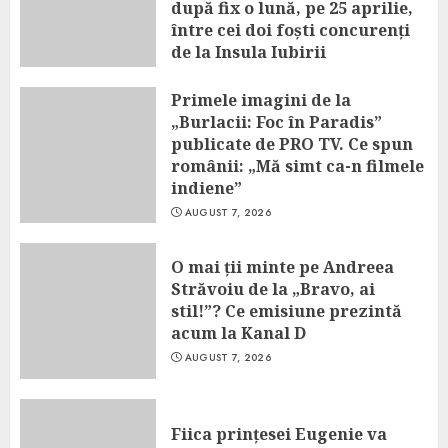
după fix o lună, pe 25 aprilie,
între cei doi foști concurenți
de la Insula Iubirii
AUGUST 7, 2026
Primele imagini de la
„Burlacii: Foc în Paradis”
publicate de PRO TV. Ce spun
românii: „Mă simt ca-n filmele
indiene”
AUGUST 7, 2026
O mai ții minte pe Andreea
Străvoiu de la „Bravo, ai
stil!”? Ce emisiune prezintă
acum la Kanal D
AUGUST 7, 2026
Fiica prințesei Eugenie va