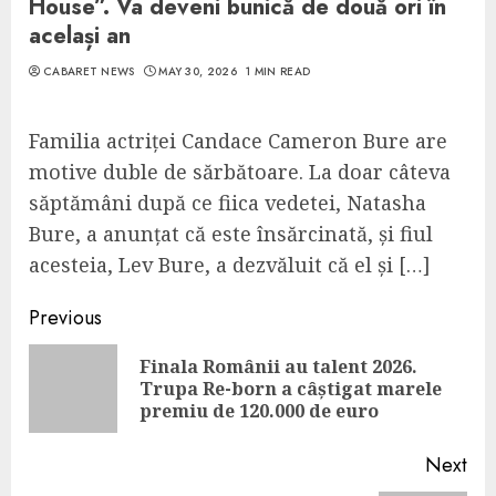
House”. Va deveni bunică de două ori în
același an
CABARET NEWS
MAY 30, 2026
1 MIN READ
Familia actriței Candace Cameron Bure are
motive duble de sărbătoare. La doar câteva
săptămâni după ce fiica vedetei, Natasha
Bure, a anunțat că este însărcinată, și fiul
acesteia, Lev Bure, a dezvăluit că el și […]
Continue
Previous
Reading
Finala Românii au talent 2026.
Pre
Trupa Re-born a câștigat marele
pos
premiu de 120.000 de euro
Next