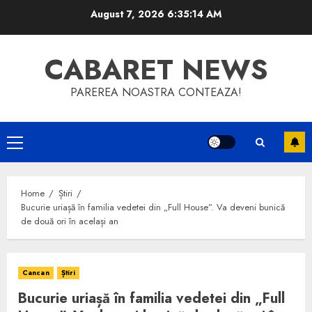
Skip
August 7, 2026
6:35:14 AM
to
content
CABARET NEWS
PAREREA NOASTRA CONTEAZA!
Primary
Menu
Home
Știri
Bucurie uriașă în familia vedetei din „Full House”. Va deveni bunică
de două ori în același an
Cancan
Știri
Bucurie uriașă în familia vedetei din „Full