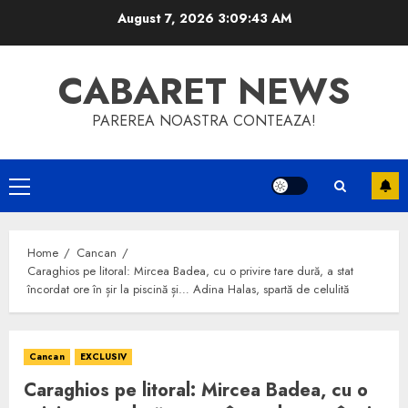
Skip
August 7, 2026
3:09:43 AM
to
content
CABARET NEWS
PAREREA NOASTRA CONTEAZA!
Primary
Menu
Home
Cancan
Caraghios pe litoral: Mircea Badea, cu o privire tare dură, a stat
încordat ore în șir la piscină și… Adina Halas, spartă de celulită
Cancan
EXCLUSIV
Caraghios pe litoral: Mircea Badea, cu o