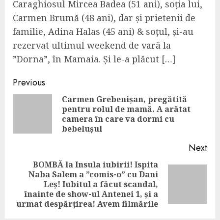
Caraghiosul Mircea Badea (51 ani), soția lui,
Carmen Brumă (48 ani), dar și prietenii de
familie, Adina Halas (45 ani) & soțul, și-au
rezervat ultimul weekend de vară la
”Dorna”, în Mamaia. Și le-a plăcut […]
Continue
Previous
Reading
Carmen Grebenișan, pregătită
pentru rolul de mamă. A arătat
Pre
camera în care va dormi cu
pos
bebelușul
Next
BOMBĂ la Insula iubirii! Ispita
Naba Salem a ”comis-o” cu Dani
Next
Leș! Iubitul a făcut scandal,
post:
înainte de show-ul Antenei 1, și a
urmat despărțirea! Avem filmările