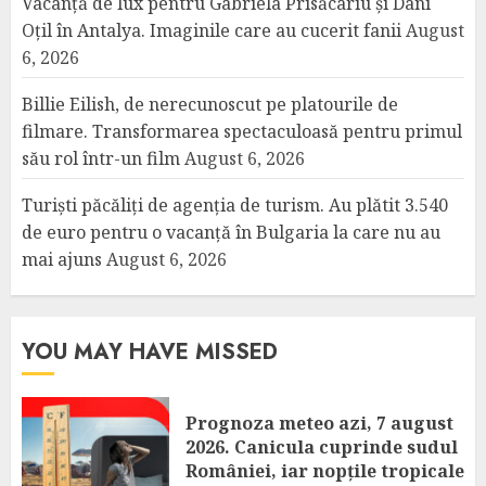
Vacanță de lux pentru Gabriela Prisăcariu și Dani
Oțil în Antalya. Imaginile care au cucerit fanii
August
6, 2026
Billie Eilish, de nerecunoscut pe platourile de
filmare. Transformarea spectaculoasă pentru primul
său rol într-un film
August 6, 2026
Turiști păcăliți de agenția de turism. Au plătit 3.540
de euro pentru o vacanță în Bulgaria la care nu au
mai ajuns
August 6, 2026
YOU MAY HAVE MISSED
Prognoza meteo azi, 7 august
2026. Canicula cuprinde sudul
României, iar nopțile tropicale