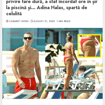
privire tare dură, a stat încordat ore în șir
la piscină și… Adina Halas, spartă de
celulită
CABARET NEWS
AUGUST 31, 2025
1 MIN READ