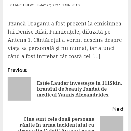
CABARET NEWS
MAY 29, 2026
1 MIN READ
Tzancă Uraganu a fost prezent la emisiunea
lui Denise Rifai, Furnicuțele, difuzată pe
Antena 1. Cântărețul a vorbit deschis despre
viața sa personală și nu numai, iar atunci
când a fost întrebat cât costă cel […]
Continue
Previous
Reading
Estée Lauder investește în 111Skin,
Pre
brandul de beauty fondat de
pos
medicul Yannis Alexandrides.
Next
Cine sunt cele două persoane
rănite în urma incidentului cu
Next
drona din Galați! Au avut mare