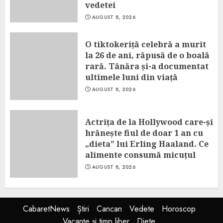
vedetei
AUGUST 8, 2026
O tiktokeriță celebră a murit
la 26 de ani, răpusă de o boală
rară. Tânăra și-a documentat
ultimele luni din viață
AUGUST 8, 2026
Actrița de la Hollywood care-și
hrănește fiul de doar 1 an cu
„dieta” lui Erling Haaland. Ce
alimente consumă micuțul
AUGUST 8, 2026
CabaretNews
Știri
Cancan
Vedete
Horoscop
Vacanțe și timp liber
Diete