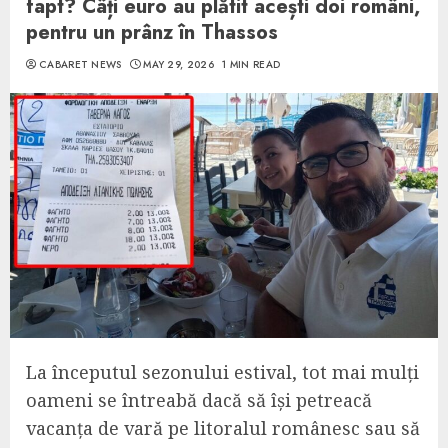
fapt? Câți euro au plătit acești doi români,
pentru un prânz în Thassos
CABARET NEWS
MAY 29, 2026
1 MIN READ
La începutul sezonului estival, tot mai mulți
oameni se întreabă dacă să își petreacă
vacanța de vară pe litoralul românesc sau să