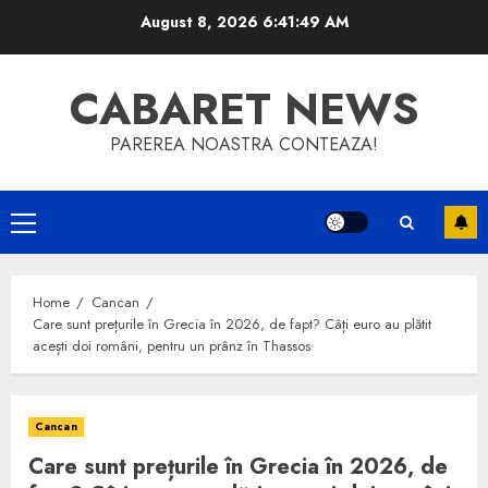
Skip
August 8, 2026
6:41:50 AM
to
content
CABARET NEWS
PAREREA NOASTRA CONTEAZA!
Primary
Menu
Home
Cancan
Care sunt prețurile în Grecia în 2026, de fapt? Câți euro au plătit
acești doi români, pentru un prânz în Thassos
Cancan
Care sunt prețurile în Grecia în 2026, de