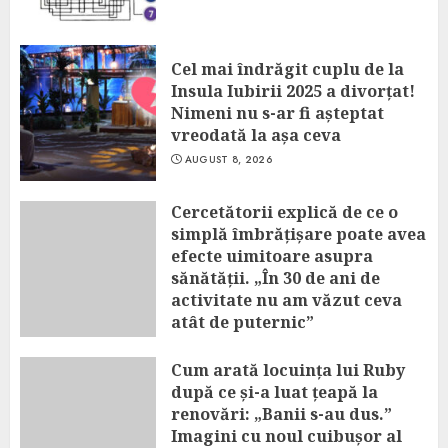
Cel mai îndrăgit cuplu de la
Insula Iubirii 2025 a divorțat!
Nimeni nu s-ar fi așteptat
vreodată la așa ceva
AUGUST 8, 2026
Cercetătorii explică de ce o
simplă îmbrățișare poate avea
efecte uimitoare asupra
sănătății. „În 30 de ani de
activitate nu am văzut ceva
atât de puternic”
AUGUST 8, 2026
Cum arată locuința lui Ruby
după ce și-a luat țeapă la
renovări: „Banii s-au dus.”
Imagini cu noul cuibușor al