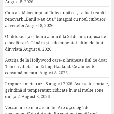
August 8, 2026
Cum arată locuința lui Ruby după ce și-a luat țeapă la
renovări: „Banii s-au dus.” Imagini cu noul cuibușor
al vedetei
August 8, 2026
O tiktokeriță celebră a murit la 26 de ani, răpusă de
o boală rară. Tânăra și-a documentat ultimele luni
din viață
August 8, 2026
Actrița de la Hollywood care-și hrănește fiul de doar
1 an cu „dieta” lui Erling Haaland. Ce alimente
consumă micuțul
August 8, 2026
Prognoza meteo azi, 8 august 2026. Averse torențiale,
grindină și temperaturi ridicate în mai multe zone
din țară
August 8, 2026
Vescan nu se mai ascunde! Are o „colegă de
apartament” de doi ani: „Eu sunt mai copilăros”