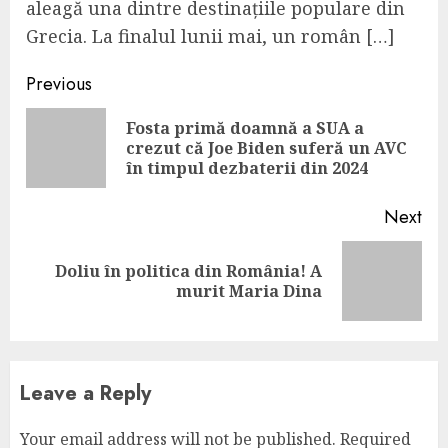
aleagă una dintre destinațiile populare din
Grecia. La finalul lunii mai, un român […]
Continue
Previous
Reading
Fosta primă doamnă a SUA a
Pre
crezut că Joe Biden suferă un AVC
pos
în timpul dezbaterii din 2024
Next
Doliu în politica din România! A
Next
murit Maria Dina
post:
Leave a Reply
Your email address will not be published.
Required