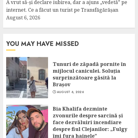
A vrut să-și declare iubirea, dar a ajuns „vedetă” pe
internet. Ce a făcut un turist pe Transfăgărășan
August 6, 2026
YOU MAY HAVE MISSED
Tunuri de zăpadă pornite în
mijlocul caniculei. Soluția
surprinzătoare găsită la
Brașov
AUGUST 6, 2026
Bia Khalifa dezminte
zvonurile despre sarcină și
face dezvăluiri incendiare
despre fiul Clejanilor: „Fulgy
îmi fura hainele”