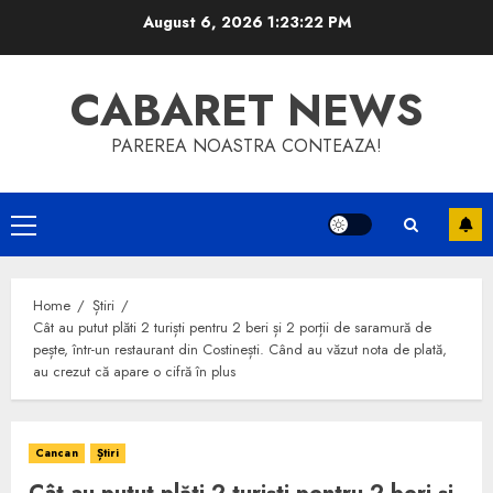
Skip
August 6, 2026
1:23:23 PM
to
content
CABARET NEWS
PAREREA NOASTRA CONTEAZA!
Primary
Menu
Home
Știri
Cât au putut plăti 2 turiști pentru 2 beri și 2 porții de saramură de
pește, într-un restaurant din Costinești. Când au văzut nota de plată,
au crezut că apare o cifră în plus
Cancan
Știri