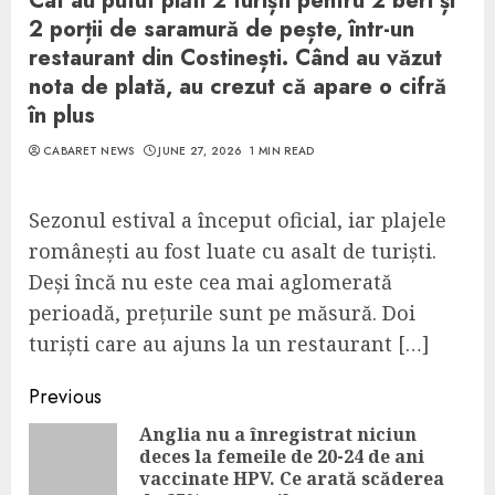
Cât au putut plăti 2 turiști pentru 2 beri și
2 porții de saramură de pește, într-un
restaurant din Costinești. Când au văzut
nota de plată, au crezut că apare o cifră
în plus
CABARET NEWS
JUNE 27, 2026
1 MIN READ
Sezonul estival a început oficial, iar plajele
românești au fost luate cu asalt de turiști.
Deși încă nu este cea mai aglomerată
perioadă, prețurile sunt pe măsură. Doi
turiști care au ajuns la un restaurant […]
Continue
Previous
Reading
Anglia nu a înregistrat niciun
deces la femeile de 20-24 de ani
Pre
vaccinate HPV. Ce arată scăderea
pos