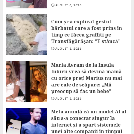
AUGUST 6, 2026
Cum și-a explicat gestul
bărbatul care a fost prins în
timp ce făcea graffiti pe
Transfăgărășan: ”E stâncă”
AUGUST 6, 2026
Maria Avram de la Insula
Iubirii vrea să devină mamă
cu orice preț! Marius nu mai
are cale de scăpare: „Mă
preocup să fac un bebe”
AUGUST 6, 2026
Meta anunță că un model AI al
său s-a conectat singur la
internet și a spart sistemele
unei alte companii în timpul