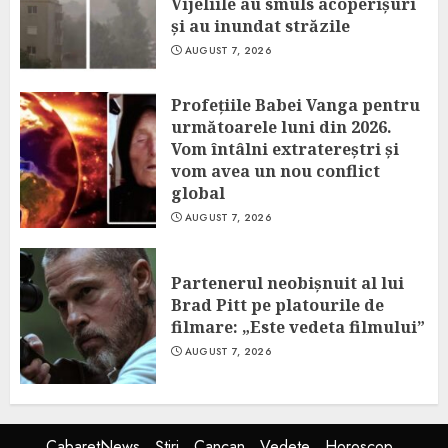
Vijeliile au smuls acoperișuri
și au inundat străzile
AUGUST 7, 2026
Profețiile Babei Vanga pentru
următoarele luni din 2026.
Vom întâlni extratereștri și
vom avea un nou conflict
global
AUGUST 7, 2026
Partenerul neobișnuit al lui
Brad Pitt pe platourile de
filmare: „Este vedeta filmului”
AUGUST 7, 2026
CabaretNews
Știri
Cancan
Vedete
Horoscop