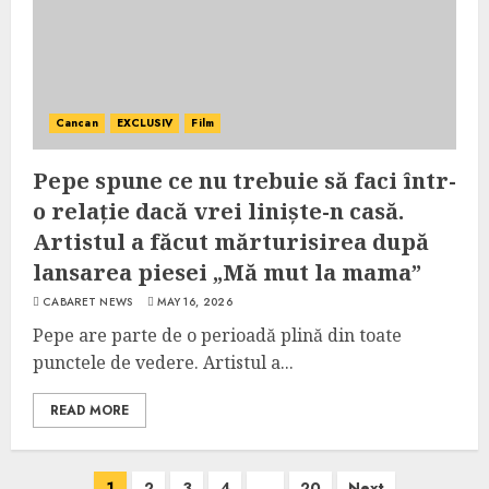
Cancan
EXCLUSIV
Film
Pepe spune ce nu trebuie să faci într-
o relație dacă vrei liniște-n casă.
Artistul a făcut mărturisirea după
lansarea piesei „Mă mut la mama”
CABARET NEWS
MAY 16, 2026
Pepe are parte de o perioadă plină din toate
punctele de vedere. Artistul a...
READ MORE
Posts
1
2
3
4
…
20
Next