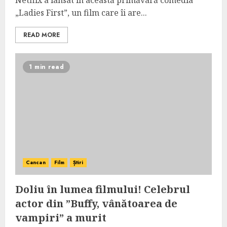
Netflix a lansat în această primăvară comedia
„Ladies First”, un film care îi are...
READ MORE
1 min read
Cancan
Film
Știri
Doliu în lumea filmului! Celebrul
actor din ”Buffy, vânătoarea de
vampiri” a murit