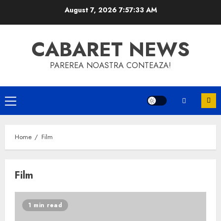
Skip
August 7, 2026
7:57:34 AM
to
content
CABARET NEWS
PAREREA NOASTRA CONTEAZA!
Primary
Menu
Home
Film
Film
1 min read