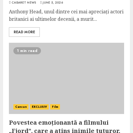
CABARET NEWS
JUNE 5, 2026
Anthony Head, unul dintre cei mai apreciați actori
britanici ai ultimelor decenii, a murit...
READ MORE
1 min read
Cancan
EXCLUSIV
Film
Povestea emoționantă a filmului
„Fjord”, care a atins inimile tuturor.