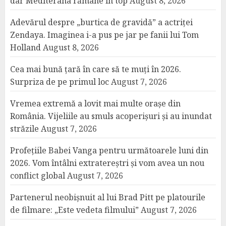
dar Mediterana rămâne în top
August 8, 2026
Adevărul despre „burtica de gravidă” a actriței
Zendaya. Imaginea i-a pus pe jar pe fanii lui Tom
Holland
August 8, 2026
Cea mai bună țară în care să te muți în 2026.
Surpriza de pe primul loc
August 7, 2026
Vremea extremă a lovit mai multe orașe din
România. Vijeliile au smuls acoperișuri și au inundat
străzile
August 7, 2026
Profețiile Babei Vanga pentru următoarele luni din
2026. Vom întâlni extratereștri și vom avea un nou
conflict global
August 7, 2026
Partenerul neobișnuit al lui Brad Pitt pe platourile
de filmare: „Este vedeta filmului”
August 7, 2026