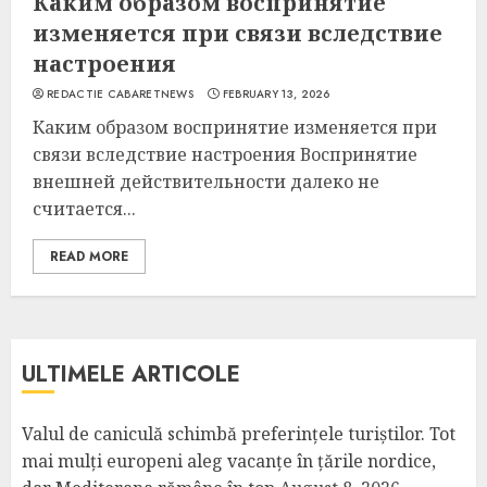
Каким образом воспринятие
изменяется при связи вследствие
настроения
REDACTIE CABARETNEWS
FEBRUARY 13, 2026
Каким образом воспринятие изменяется при
связи вследствие настроения Воспринятие
внешней действительности далеко не
считается...
READ MORE
ULTIMELE ARTICOLE
Valul de caniculă schimbă preferințele turiștilor. Tot
mai mulți europeni aleg vacanțe în țările nordice,