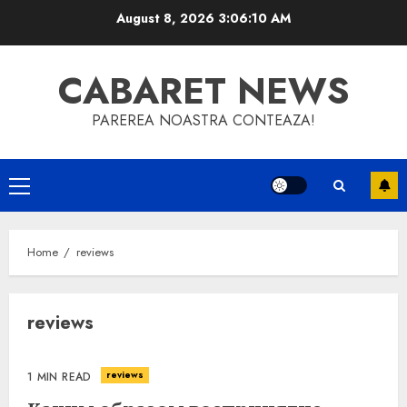
Skip
August 8, 2026
3:06:11 AM
to
content
CABARET NEWS
PAREREA NOASTRA CONTEAZA!
Primary
Menu
Home
reviews
reviews
reviews
1 MIN READ