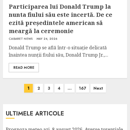
Participarea lui Donald Trump la
nunta fiului său este incertă. De ce
ezită președintele american să
meargă la ceremonie
CABARET NEWS
MAY 24, 2026
Donald Trump se află într-o situație delicată
înaintea nunții fiului său, Donald Trump Jr.,...
READ MORE
Posts
1
2
3
4
…
167
Next
pagination
ULTIMELE ARTICOLE
Prognoza meteo azi, 8 august 2026. Averse torențiale,