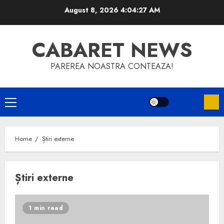
Skip
August 8, 2026
4:04:28 AM
to
content
CABARET NEWS
PAREREA NOASTRA CONTEAZA!
Primary
Menu
Home
Știri externe
Știri externe
1 min read