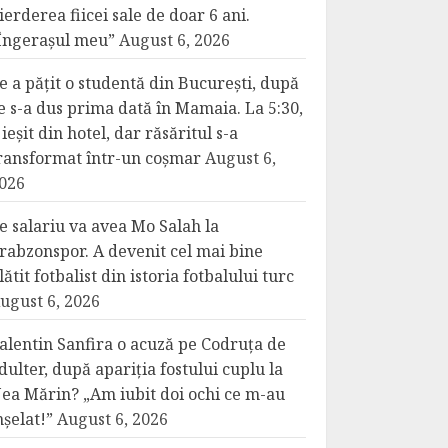
ierderea fiicei sale de doar 6 ani.
Îngerașul meu”
August 6, 2026
e a pățit o studentă din București, după
e s-a dus prima dată în Mamaia. La 5:30,
 ieșit din hotel, dar răsăritul s-a
ransformat într-un coșmar
August 6,
026
e salariu va avea Mo Salah la
rabzonspor. A devenit cel mai bine
lătit fotbalist din istoria fotbalului turc
ugust 6, 2026
alentin Sanfira o acuză pe Codruța de
dulter, după apariția fostului cuplu la
ea Mărin? „Am iubit doi ochi ce m-au
nșelat!”
August 6, 2026