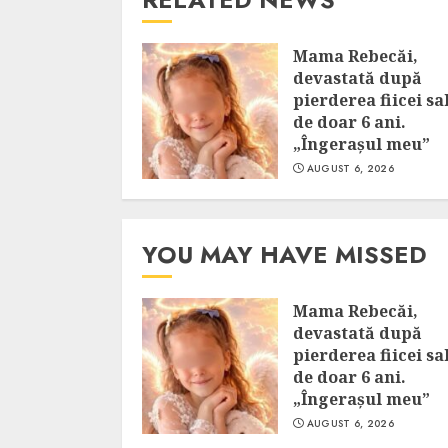
Mama Rebecăi,
devastată după
pierderea fiicei sa
de doar 6 ani.
„Îngerașul meu”
AUGUST 6, 2026
YOU MAY HAVE MISSED
Mama Rebecăi,
devastată după
pierderea fiicei sa
de doar 6 ani.
„Îngerașul meu”
AUGUST 6, 2026