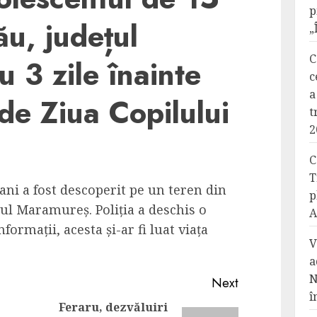
p
ău, județul
„
C
 3 zile înainte
c
a
, de Ziua Copilului
t
2
C
T
ani a fost descoperit pe un teren din
p
ețul Maramureș. Poliția a deschis o
A
formații, acesta și-ar fi luat viața
V
a
N
Next
î
Feraru, dezvăluiri