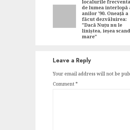
localurile frecvent
de lumea interlopă 
anilor ’90. Oneață a
făcut dezvăluirea:
”Dacă Nuțu nu le
liniștea, ieșea scan
mare”
Leave a Reply
Your email address will not be pub
Comment
*