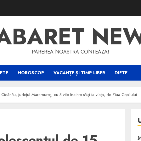
ABARET NE
PAREREA NOASTRA CONTEAZA!
ETE
HOROSCOP
VACANȚE ȘI TIMP LIBER
DIETE
Cicârlău, județul Maramureș, cu 3 zile înainte să-și ia viața, de Ziua Copilului
olescentul de 15
M