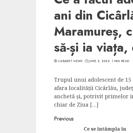
ani din Cicârl
Maramureș, cu
să-și ia viața
CABARET NEWS
JUNE 2, 2026
1 MIN READ
Trupul unui adolescent de 15 
afara localității Cicârlău, jud
anchetă și, potrivit primelor in
chiar de Ziua […]
Continue
Previous
Reading
Ce se întâmpla în