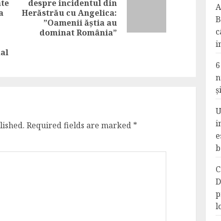
ate
despre incidentul din
A
Next
a
Herăstrău cu Angelica:
B
post:
”Oamenii ăștia au
Previous
c
dominat România”
post:
i
dal
6
n
ș
U
i
lished.
Required fields are marked
*
e
b
C
D
p
l