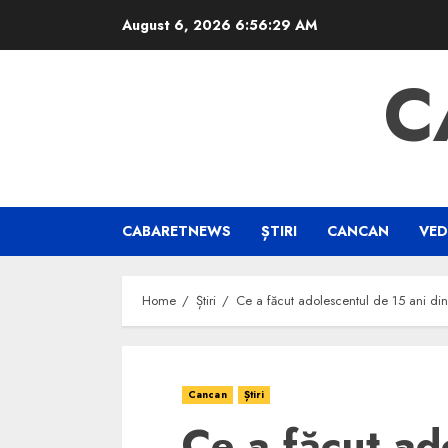
Skip
August 6, 2026
6:56:30 AM
to
content
C
CABARETNEWS
ȘTIRI
CANCAN
VED
Home
Știri
Ce a făcut adolescentul de 15 ani din 
Cancan
Știri
Ce a făcut ad