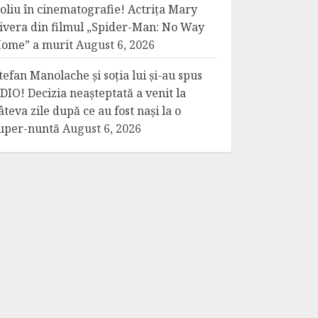
oliu în cinematografie! Actrița Mary
ivera din filmul „Spider-Man: No Way
ome” a murit
August 6, 2026
tefan Manolache și soția lui și-au spus
DIO! Decizia neașteptată a venit la
âteva zile după ce au fost nași la o
uper-nuntă
August 6, 2026