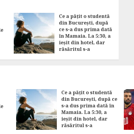
Ce a pățit o studentă
din București, după
ce s-a dus prima dată
le
în Mamaia. La 5:30, a
ieșit din hotel, dar
răsăritul s-a
transformat într-un
coșmar
AUGUST 6, 2026
Ce a pățit o studentă
din București, după ce
s-a dus prima dată în
le
Mamaia. La 5:30, a
ieșit din hotel, dar
răsăritul s-a
transformat într-un