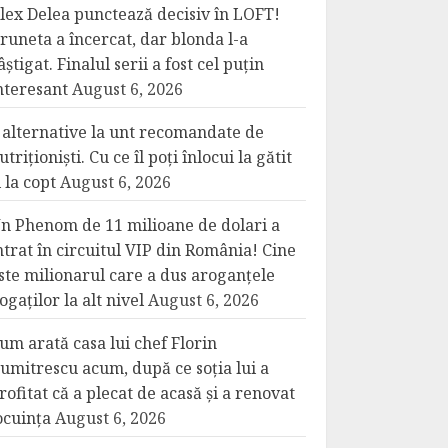
lex Delea punctează decisiv în LOFT!
runeta a încercat, dar blonda l-a
âștigat. Finalul serii a fost cel puțin
nteresant
August 6, 2026
 alternative la unt recomandate de
utriționiști. Cu ce îl poți înlocui la gătit
i la copt
August 6, 2026
n Phenom de 11 milioane de dolari a
ntrat în circuitul VIP din România! Cine
ste milionarul care a dus aroganțele
ogaților la alt nivel
August 6, 2026
um arată casa lui chef Florin
umitrescu acum, după ce soția lui a
rofitat că a plecat de acasă și a renovat
ocuința
August 6, 2026