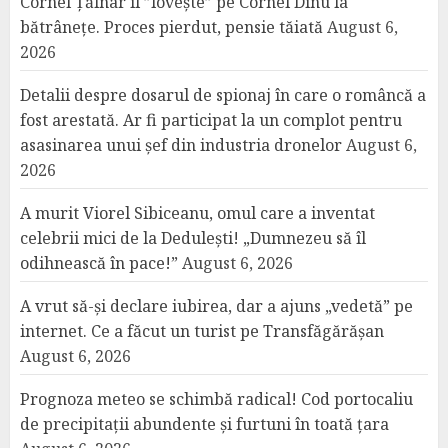
Cornel Țălnar îl ”lovește” pe Cornel Dinu la
bătrânețe. Proces pierdut, pensie tăiată
August 6,
2026
Detalii despre dosarul de spionaj în care o româncă a
fost arestată. Ar fi participat la un complot pentru
asasinarea unui șef din industria dronelor
August 6,
2026
A murit Viorel Sibiceanu, omul care a inventat
celebrii mici de la Dedulești! „Dumnezeu să îl
odihnească în pace!”
August 6, 2026
A vrut să-și declare iubirea, dar a ajuns „vedetă” pe
internet. Ce a făcut un turist pe Transfăgărășan
August 6, 2026
Prognoza meteo se schimbă radical! Cod portocaliu
de precipitații abundente și furtuni în toată țara