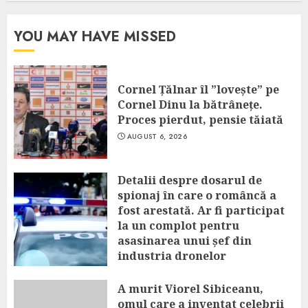
YOU MAY HAVE MISSED
Cornel Țălnar îl ”lovește” pe
Cornel Dinu la bătrânețe.
Proces pierdut, pensie tăiată
AUGUST 6, 2026
Detalii despre dosarul de
spionaj în care o româncă a
fost arestată. Ar fi participat
la un complot pentru
asasinarea unui șef din
industria dronelor
AUGUST 6, 2026
A murit Viorel Sibiceanu,
omul care a inventat celebrii