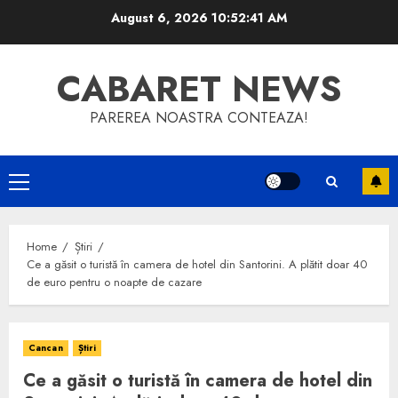
Skip
August 6, 2026
10:52:41 AM
to
content
CABARET NEWS
PAREREA NOASTRA CONTEAZA!
Primary
Menu
Home
Știri
Ce a găsit o turistă în camera de hotel din Santorini. A plătit doar 40
de euro pentru o noapte de cazare
Cancan
Știri
Ce a găsit o turistă în camera de hotel din