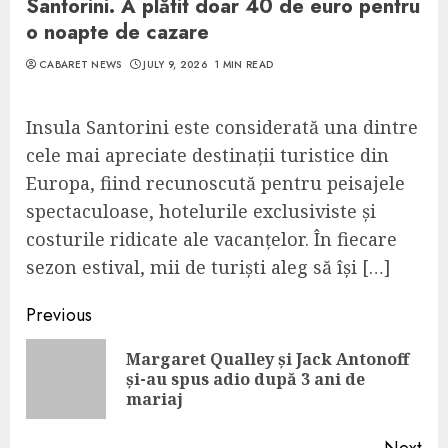
Santorini. A plătit doar 40 de euro pentru
o noapte de cazare
CABARET NEWS
JULY 9, 2026
1 MIN READ
Insula Santorini este considerată una dintre
cele mai apreciate destinații turistice din
Europa, fiind recunoscută pentru peisajele
spectaculoase, hotelurile exclusiviste și
costurile ridicate ale vacanțelor. În fiecare
sezon estival, mii de turiști aleg să își […]
Continue
Previous
Reading
Margaret Qualley și Jack Antonoff
Pre
și-au spus adio după 3 ani de
pos
mariaj