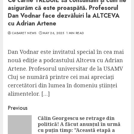
Ce carne TREBUIE să consumăm și cum ne
asigurăm că este proaspătă. Profesorul
Dan Vodnar face dezvăluiri la ALTCEVA
cu Adrian Artene
CABARET NEWS
MAY 26, 2025
1 MIN READ
Dan Vodnar este invitatul special în cea mai
nouă ediție a podcastului Altceva cu Adrian
Artene. Profesorul universitar de la USAMV
Cluj se numără printre cei mai apreciați
cercetători din lumea în domeniu științei
alimentelor. […]
Continue
Previous
Reading
Călin Georgescu se retrage din
politică! A făcut anunțul în urmă
Pre
cu puțin timp: ”Această etapă a
pos