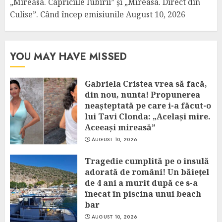
„Mireasa. Capriciile Iubirii” și „Mireasa. Direct din
Culise”. Când încep emisiunile
August 10, 2026
YOU MAY HAVE MISSED
Gabriela Cristea vrea să facă,
din nou, nunta! Propunerea
neașteptată pe care i-a făcut-o
lui Tavi Clonda: „Același mire.
Aceeași mireasă”
AUGUST 10, 2026
Tragedie cumplită pe o insulă
adorată de români! Un băiețel
de 4 ani a murit după ce s-a
înecat în piscina unui beach
bar
AUGUST 10, 2026