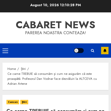
Skip
August 10, 2026
12:10:28 PM
to
content
CABARET NEWS
PAREREA NOASTRA CONTEAZA!
Primary
Menu
Home
Știri
Ce carne TREBUIE să consumăm și cum ne asigurăm că este
proaspătă. Profesorul Dan Vodnar face dezvăluiri la ALTCEVA cu
Adrian Artene
Cancan
Știri