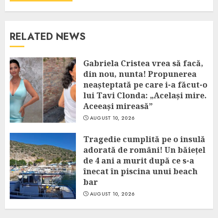
RELATED NEWS
Gabriela Cristea vrea să facă,
din nou, nunta! Propunerea
neașteptată pe care i-a făcut-o
lui Tavi Clonda: „Același mire.
Aceeași mireasă”
AUGUST 10, 2026
Tragedie cumplită pe o insulă
adorată de români! Un băiețel
de 4 ani a murit după ce s-a
înecat în piscina unui beach
bar
AUGUST 10, 2026