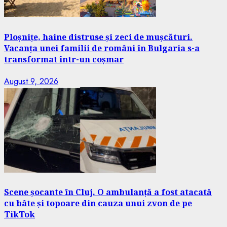
Ploșnițe, haine distruse și zeci de mușcături.
Vacanța unei familii de români în Bulgaria s-a
transformat într-un coșmar
August 9, 2026
Scene șocante în Cluj. O ambulanță a fost atacată
cu bâte și topoare din cauza unui zvon de pe
TikTok