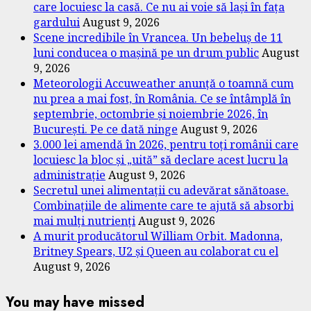
care locuiesc la casă. Ce nu ai voie să lași în fața
gardului
August 9, 2026
Scene incredibile în Vrancea. Un bebeluș de 11
luni conducea o mașină pe un drum public
August
9, 2026
Meteorologii Accuweather anunță o toamnă cum
nu prea a mai fost, în România. Ce se întâmplă în
septembrie, octombrie și noiembrie 2026, în
București. Pe ce dată ninge
August 9, 2026
3.000 lei amendă în 2026, pentru toți românii care
locuiesc la bloc și „uită” să declare acest lucru la
administrație
August 9, 2026
Secretul unei alimentații cu adevărat sănătoase.
Combinațiile de alimente care te ajută să absorbi
mai mulți nutrienți
August 9, 2026
A murit producătorul William Orbit. Madonna,
Britney Spears, U2 și Queen au colaborat cu el
August 9, 2026
You may have missed