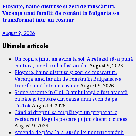
Ploșnițe, haine distruse și zeci de mușcături.
Vacanța unei familii de români în Bulgaria s-a
transformat într-un coșmar
August 9, 2026
Ultimele articole
Un copil a ținut un avion la sol. A refuzat să-și pună
centura, iar zborul a fost anulat
August 9, 2026
Ploșnițe, haine distruse și zeci de mușcături.
Vacanța unei familii de români în Bulgaria s-a
transformat într-un coșmar
August 9, 2026
Scene șocante în Cluj. O ambulanță a fost atacată
cu bâte și topoare din cauza unui zvon de pe
TikTok
August 9, 2026
Când ai dreptul să nu plătești un preparat la
restaurant. Regula pe care puțini clienți o cunosc
August 9, 2026
Amendă de până la 2.500 de lei pentru românii