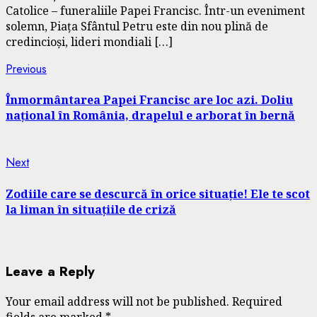
Catolice – funeraliile Papei Francisc. Într-un eveniment
solemn, Piața Sfântul Petru este din nou plină de
credincioși, lideri mondiali […]
Continue
Previous
Previous
post:
Reading
Înmormântarea Papei Francisc are loc azi. Doliu
național în România, drapelul e arborat în bernă
Next
Next
post:
Zodiile care se descurcă în orice situație! Ele te scot
la liman în situațiile de criză
Leave a Reply
Your email address will not be published.
Required