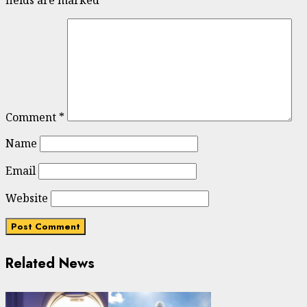
fields are marked
*
Comment
*
Name
Email
Website
Related News