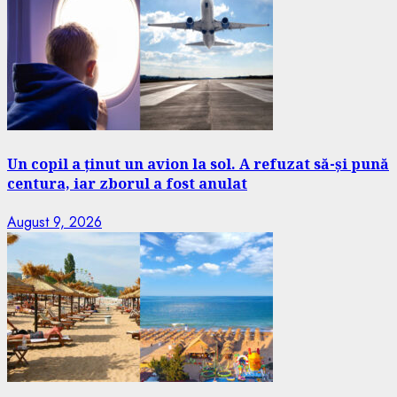
Un copil a ținut un avion la sol. A refuzat să-și pună
centura, iar zborul a fost anulat
August 9, 2026