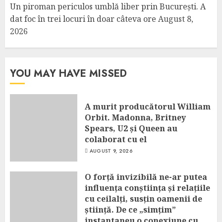
Un piroman periculos umblă liber prin București. A
dat foc în trei locuri în doar câteva ore
August 8,
2026
YOU MAY HAVE MISSED
A murit producătorul William
Orbit. Madonna, Britney
Spears, U2 și Queen au
colaborat cu el
AUGUST 9, 2026
O forță invizibilă ne-ar putea
influența conștiința și relațiile
cu ceilalți, susțin oamenii de
știință. De ce „simțim”
instantaneu o conexiune cu