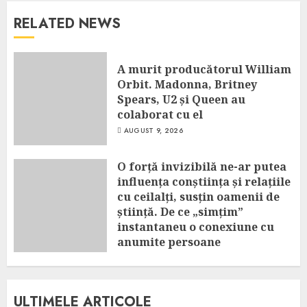
RELATED NEWS
A murit producătorul William
Orbit. Madonna, Britney
Spears, U2 și Queen au
colaborat cu el
AUGUST 9, 2026
O forță invizibilă ne-ar putea
influența conștiința și relațiile
cu ceilalți, susțin oamenii de
știință. De ce „simțim”
instantaneu o conexiune cu
anumite persoane
AUGUST 9, 2026
ULTIMELE ARTICOLE