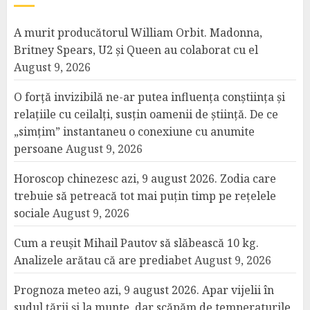
A murit producătorul William Orbit. Madonna,
Britney Spears, U2 și Queen au colaborat cu el
August 9, 2026
O forță invizibilă ne-ar putea influența conștiința și
relațiile cu ceilalți, susțin oamenii de știință. De ce
„simțim” instantaneu o conexiune cu anumite
persoane
August 9, 2026
Horoscop chinezesc azi, 9 august 2026. Zodia care
trebuie să petreacă tot mai puțin timp pe rețelele
sociale
August 9, 2026
Cum a reușit Mihail Pautov să slăbească 10 kg.
Analizele arătau că are prediabet
August 9, 2026
Prognoza meteo azi, 9 august 2026. Apar vijelii în
sudul țării și la munte, dar scăpăm de temperaturile