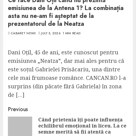
Ce face Dani Oțil când nu prezintă
emisiunea de la Antena 1? La combinația
asta nu ne-am fi așteptat de la
prezentatorul de la Neatza
CABARET NEWS
JULY 5, 2026
1 MIN READ
Dani Oțil, 45 de ani, este cunoscut pentru
emisiunea „Neatza”, dar mai ales pentru că
este soțul Gabrielei Prisăcariu, una dintre
cele mai frumoase românce. CANCAN.RO l-a
surprins (din păcate fără Gabriela) în zona
de […]
Continue
Previous
Reading
Când prietenia îți poate influența
echilibrul emoțional în liceu. La ce
Pre
semne merită să fii atentă ca
pos