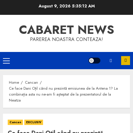
Skip
August 9, 2026
5:35:12 AM
to
content
CABARET NEWS
PAREREA NOASTRA CONTEAZA!
Primary
Menu
Home
Cancan
Ce face Dani Oțil când nu prezintă emisiunea de la Antena 1? La
combinația asta nu ne-am fi așteptat de la prezentatorul de la
Neatza
Cancan
EXCLUSIV