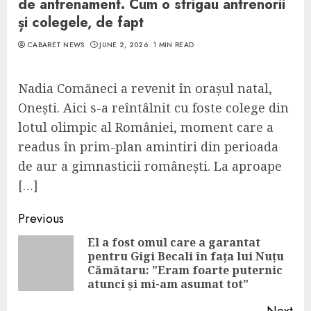
de antrenament. Cum o strigau antrenorii
și colegele, de fapt
CABARET NEWS
JUNE 2, 2026
1 MIN READ
Nadia Comăneci a revenit în orașul natal,
Onești. Aici s-a reîntâlnit cu foste colege din
lotul olimpic al României, moment care a
readus în prim-plan amintiri din perioada
de aur a gimnasticii românești. La aproape
[…]
Continue
Previous
Reading
El a fost omul care a garantat
pentru Gigi Becali în fața lui Nuțu
Pre
Cămătaru: ”Eram foarte puternic
pos
atunci și mi-am asumat tot”