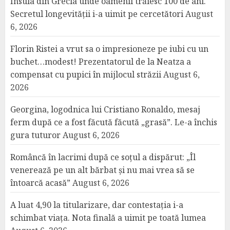
Insula din Grecia unde oamenii trăiesc 100 de ani.
Secretul longevității i-a uimit pe cercetători
August
6, 2026
Florin Ristei a vrut sa o impresioneze pe iubi cu un
buchet…modest! Prezentatorul de la Neatza a
compensat cu pupici în mijlocul străzii
August 6,
2026
Georgina, logodnica lui Cristiano Ronaldo, mesaj
ferm după ce a fost făcută făcută „grasă”. Le-a închis
gura tuturor
August 6, 2026
Româncă în lacrimi după ce soțul a dispărut: „Îl
venerează pe un alt bărbat și nu mai vrea să se
întoarcă acasă”
August 6, 2026
A luat 4,90 la titularizare, dar contestația i-a
schimbat viața. Nota finală a uimit pe toată lumea