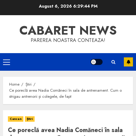
Skip
August 6, 2026
6:29:45 PM
to
content
CABARET NEWS
PAREREA NOASTRA CONTEAZA!
Primary
Menu
Home
Știri
Ce poreclă avea Nadia Comăneci în sala de antrenament. Cum o
strigau antrenorii și colegele, de fapt
Cancan
Știri
Ce poreclă avea Nadia Comăneci în sala