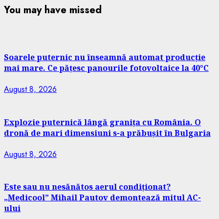
You may have missed
Soarele puternic nu înseamnă automat producție
mai mare. Ce pățesc panourile fotovoltaice la 40°C
August 8, 2026
Explozie puternică lângă granița cu România. O
dronă de mari dimensiuni s-a prăbușit în Bulgaria
August 8, 2026
Este sau nu nesănătos aerul condiționat?
„Medicool” Mihail Pautov demontează mitul AC-
ului