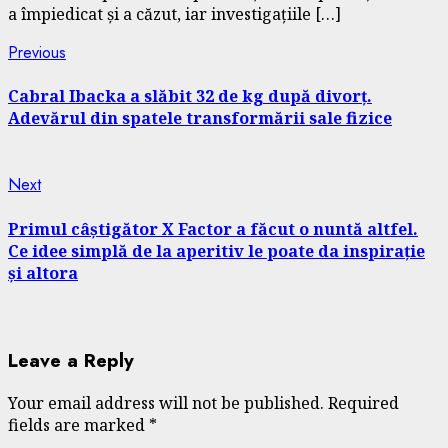
a împiedicat și a căzut, iar investigațiile […]
Continue
Previous
Previous
post:
Reading
Cabral Ibacka a slăbit 32 de kg după divorț.
Adevărul din spatele transformării sale fizice
Next
Next
post:
Primul câștigător X Factor a făcut o nuntă altfel.
Ce idee simplă de la aperitiv le poate da inspirație
și altora
Leave a Reply
Your email address will not be published.
Required
fields are marked
*