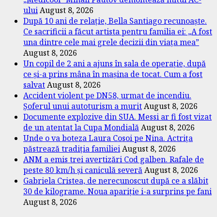
ului
August 8, 2026
După 10 ani de relație, Bella Santiago recunoaște.
Ce sacrificii a făcut artista pentru familia ei: „A fost
una dintre cele mai grele decizii din viața mea”
August 8, 2026
Un copil de 2 ani a ajuns în sala de operație, după
ce și-a prins mâna în mașina de tocat. Cum a fost
salvat
August 8, 2026
Accident violent pe DN58, urmat de incendiu.
Șoferul unui autoturism a murit
August 8, 2026
Documente explozive din SUA. Messi ar fi fost vizat
de un atentat la Cupa Mondială
August 8, 2026
Unde o va boteza Laura Cosoi pe Nina. Actrița
păstrează tradiția familiei
August 8, 2026
ANM a emis trei avertizări Cod galben. Rafale de
peste 80 km/h și caniculă severă
August 8, 2026
Gabriela Cristea, de nerecunoscut după ce a slăbit
30 de kilograme. Noua apariție i-a surprins pe fani
August 8, 2026