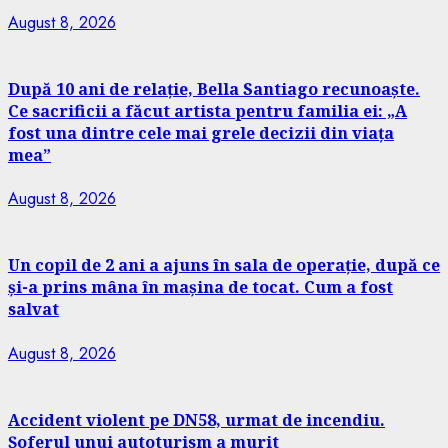
August 8, 2026
După 10 ani de relație, Bella Santiago recunoaște.
Ce sacrificii a făcut artista pentru familia ei: „A
fost una dintre cele mai grele decizii din viața
mea”
August 8, 2026
Un copil de 2 ani a ajuns în sala de operație, după ce
și-a prins mâna în mașina de tocat. Cum a fost
salvat
August 8, 2026
Accident violent pe DN58, urmat de incendiu.
Șoferul unui autoturism a murit